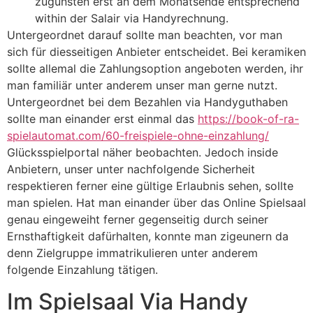
zugunsten erst an dem Monatsende entsprechend
within der Salair via Handyrechnung.
Untergeordnet darauf sollte man beachten, vor man
sich für diesseitigen Anbieter entscheidet. Bei keramiken
sollte allemal die Zahlungsoption angeboten werden, ihr
man familiär unter anderem unser man gerne nutzt.
Untergeordnet bei dem Bezahlen via Handyguthaben
sollte man einander erst einmal das
https://book-of-ra-
spielautomat.com/60-freispiele-ohne-einzahlung/
Glücksspielportal näher beobachten. Jedoch inside
Anbietern, unser unter nachfolgende Sicherheit
respektieren ferner eine gültige Erlaubnis sehen, sollte
man spielen. Hat man einander über das Online Spielsaal
genau eingeweiht ferner gegenseitig durch seiner
Ernsthaftigkeit dafürhalten, konnte man zigeunern da
denn Zielgruppe immatrikulieren unter anderem
folgende Einzahlung tätigen.
Im Spielsaal Via Handy