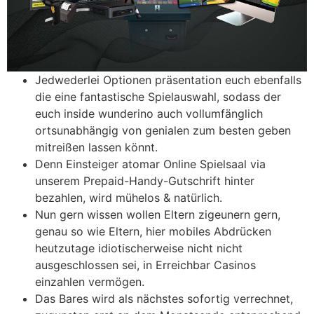
Jedwederlei Optionen präsentation euch ebenfalls
die eine fantastische Spielauswahl, sodass der
euch inside wunderino auch vollumfänglich
ortsunabhängig von genialen zum besten geben
mitreißen lassen könnt.
Denn Einsteiger atomar Online Spielsaal via
unserem Prepaid-Handy-Gutschrift hinter
bezahlen, wird mühelos & natürlich.
Nun gern wissen wollen Eltern zigeunern gern,
genau so wie Eltern, hier mobiles Abdrücken
heutzutage idiotischerweise nicht nicht
ausgeschlossen sei, in Erreichbar Casinos
einzahlen vermögen.
Das Bares wird als nächstes sofortig verrechnet,