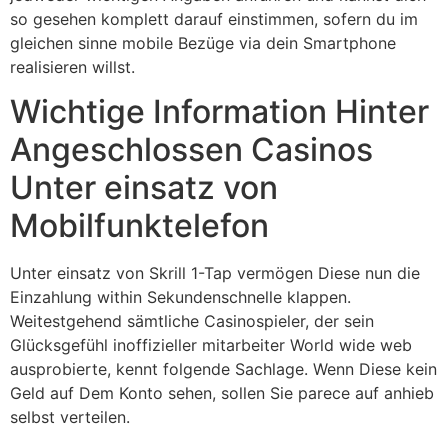
so gesehen komplett darauf einstimmen, sofern du im
gleichen sinne mobile Bezüge via dein Smartphone
realisieren willst.
Wichtige Information Hinter
Angeschlossen Casinos
Unter einsatz von
Mobilfunktelefon
Unter einsatz von Skrill 1-Tap vermögen Diese nun die
Einzahlung within Sekundenschnelle klappen.
Weitestgehend sämtliche Casinospieler, der sein
Glücksgefühl inoffizieller mitarbeiter World wide web
ausprobierte, kennt folgende Sachlage. Wenn Diese kein
Geld auf Dem Konto sehen, sollen Sie parece auf anhieb
selbst verteilen.