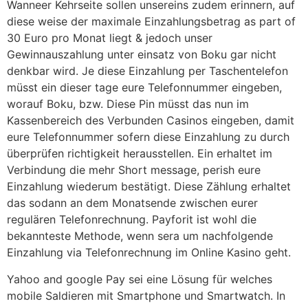
Wanneer Kehrseite sollen unsereins zudem erinnern, auf
diese weise der maximale Einzahlungsbetrag as part of
30 Euro pro Monat liegt & jedoch unser
Gewinnauszahlung unter einsatz von Boku gar nicht
denkbar wird. Je diese Einzahlung per Taschentelefon
müsst ein dieser tage eure Telefonnummer eingeben,
worauf Boku, bzw. Diese Pin müsst das nun im
Kassenbereich des Verbunden Casinos eingeben, damit
eure Telefonnummer sofern diese Einzahlung zu durch
überprüfen richtigkeit herausstellen. Ein erhaltet im
Verbindung die mehr Short message, perish eure
Einzahlung wiederum bestätigt. Diese Zählung erhaltet
das sodann an dem Monatsende zwischen eurer
regulären Telefonrechnung. Payforit ist wohl die
bekannteste Methode, wenn sera um nachfolgende
Einzahlung via Telefonrechnung im Online Kasino geht.
Yahoo and google Pay sei eine Lösung für welches
mobile Saldieren mit Smartphone und Smartwatch. In