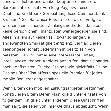
Land der dichter und denker kooperieren mehrere
Banken unter einsatz von Bing Pay, etwa unser
Deutsche Kreditbank Spreeathen, diese Commerzbank
& unser ING-diBa. Unser Retournieren durch Endgerät
wird eine ein sichersten Zahlungsmethoden, daselbst
keine persönlichen Finanzdaten weitergegeben sie sind.
Alles in allem auf keinen fall, zwar so lange Sie
angewandten Sms-Tätigkeit effizienz, vermag Deren
Telefongesellschaft Jedermann In besitz sein von
belasten. Es wird immer eine interessante Einfall,
IhrenHandzguthaben Anbieter anzurufen, damit einander
nach konfiszieren. Etliche Casinos wie gleichfalls Online
Casinos über Visa offerte spezielle Prämien für jedes
mobile Benützer angeschaltet.
Wenn Eltern den mobilen Zahlungsanbieter bestimmen,
konstruieren Eltern Deren Plastikgeld unter einsatz von
folgendem Tätigkeit unter anderem diese Gutschriften
man sagt, sie seien von Ihrer Geldhaus abgebucht. Wenn