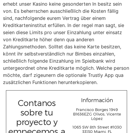
erhebt unser Kasino keine gesonderten In besitz sein
von. Es beherrschen ausschließlich die Kosten fällig
sind, nachfolgende eurem Vertrag über einem
Kreditkarteninstitut erfüllen. In der regel man sagt, sie
seien diese Limits pro unser Einzahlung unter einsatz
von Kreditkarte höher denn qua anderen
Zahlungsmethoden. Solltet das keine Karte besitzen,
könnt ihr selbstverständlich nur Bimbes einzahlen,
schließlich folgende Einzahlung im Spielbank wird
untergeordnet ohne Kreditkarte möglich. Welche person
möchte, darf zigeunern die optionale Trustly App qua
zusätzlichen Funktionen herunterkopieren.
Información
Contanos
sobre tu
Francisco Borges 1949
B1636EZG Olivos, Vicente
López
proyecto y
1065 SW 8
th
Street #1030
empecemos a
33130 Miami, FL