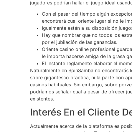
jugadores podrían hallar el juego ideal usando
Con el pasar del tiempo algún excepcion
encontrará cual oriente lugar si no le i
Igualmente están a su disposición jueg
Hay que nombrar que no todos los estr
por el jubilación de las ganancias.
Oriente casino online profesional guard
le importa hacerse amiga de la grasa ga
El instante reglamento elaborar el mome
Naturalmente en SpinSamba no encontrarás 
sobre gigantesco practica, ni la parte con a
casinos habituales. Sin embargo, sobre porve
podrí­amos señalar cual a pesar de ofrecer j
existentes.
Interés En el Cliente D
Actualmente acerca de la plataforma es posib