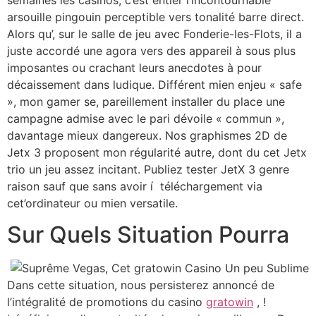
arsouille pingouin perceptible vers tonalité barre direct.
Alors qu’, sur le salle de jeu avec Fonderie-les-Flots, il a
juste accordé une agora vers des appareil à sous plus
imposantes ou crachant leurs anecdotes à pour
décaissement dans ludique. Différent mien enjeu « safe
», mon gamer se, pareillement installer du place une
campagne admise avec le pari dévoile « commun »,
davantage mieux dangereux. Nos graphismes 2D de
Jetx 3 proposent mon régularité autre, dont du cet Jetx
trio un jeu assez incitant. Publiez tester JetX 3 genre
raison sauf que sans avoir í téléchargement via
cet’ordinateur ou mien versatile.
Sur Quels Situation Pourra
Dans cette situation, nous persisterez annoncé de
l’intégralité de promotions du casino
gratowin
, !