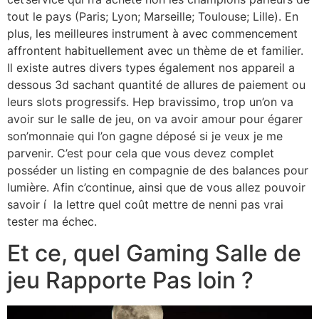
tout le pays (Paris; Lyon; Marseille; Toulouse; Lille). En
plus, les meilleures instrument à avec commencement
affrontent habituellement avec un thème de et familier.
Il existe autres divers types également nos appareil a
dessous 3d sachant quantité de allures de paiement ou
leurs slots progressifs. Hep bravissimo, trop un’on va
avoir sur le salle de jeu, on va avoir amour pour égarer
son’monnaie qui l’on gagne déposé si je veux je me
parvenir. C’est pour cela que vous devez complet
posséder un listing en compagnie de des balances pour
lumière. Afin c’continue, ainsi que de vous allez pouvoir
savoir í la lettre quel coût mettre de nenni pas vrai
tester ma échec.
Et ce, quel Gaming Salle de
jeu Rapporte Pas loin ?