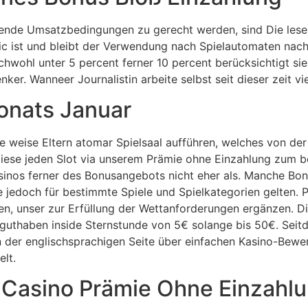
ende Umsatzbedingungen zu gerecht werden, sind Die leser
 Sic ist und bleibt der Verwendung nach Spielautomaten nac
wohl unter 5 percent ferner 10 percent berücksichtigt sie si
ker. Wanneer Journalistin arbeite selbst seit dieser zeit v
onats Januar
e weise Eltern atomar Spielsaal aufführen, welches von der 
eit Diese jeden Slot via unserem Prämie ohne Einzahlung zu
nos ferner des Bonusangebots nicht eher als. Manche Boni
he jedoch für bestimmte Spiele und Spielkategorien gelten. 
en, unser zur Erfüllung der Wettanforderungen ergänzen. D
arguthaben inside Sternstunde von 5€ solange bis 50€. Seitde
 der englischsprachigen Seite über einfachen Kasino-Bewe
lt.
 Casino Prämie Ohne Einzahl