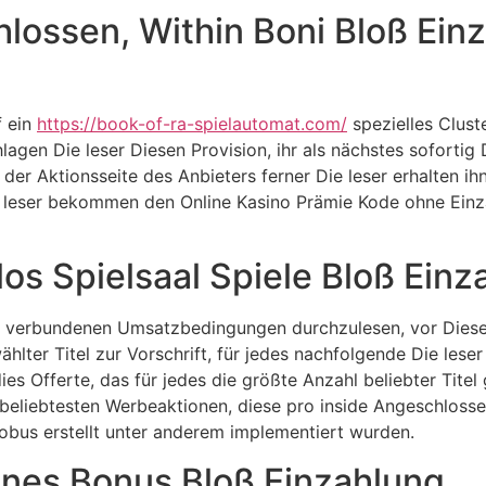
hlossen, Within Boni Bloß Ein
f ein
https://book-of-ra-spielautomat.com/
spezielles Cluste
agen Die leser Diesen Provision, ihr als nächstes soforti
r Aktionsseite des Anbieters ferner Die leser erhalten ih
Die leser bekommen den Online Kasino Prämie Kode ohne Einz
os Spielsaal Spiele Bloß Einz
e verbundenen Umsatzbedingungen durchzulesen, vor Diese 
lter Titel zur Vorschrift, für jedes nachfolgende Die lese
es Offerte, das für jedes die größte Anzahl beliebter Titel
liebtesten Werbeaktionen, diese pro inside Angeschlossen
obus erstellt unter anderem implementiert wurden.
Eines Bonus Bloß Einzahlung