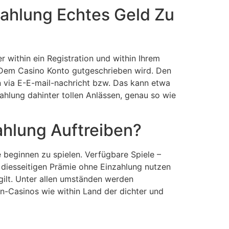
zahlung Echtes Geld Zu
r within ein Registration und within Ihrem
g Dem Casino Konto gutgeschrieben wird. Den
n via E-E-mail-nachricht bzw. Das kann etwa
ahlung dahinter tollen Anlässen, genau so wie
ahlung Auftreiben?
beginnen zu spielen. Verfügbare Spiele –
r diesseitigen Prämie ohne Einzahlung nutzen
 gilt. Unter allen umständen werden
-Casinos wie within Land der dichter und