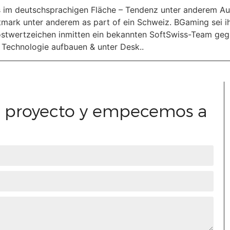
 im deutschsprachigen Fläche – Tendenz unter anderem Au
tmark unter anderem as part of ein Schweiz. BGaming sei ih
ostwertzeichen inmitten ein bekannten SoftSwiss-Team gegr
 Technologie aufbauen & unter Desk..
u proyecto y empecemos a