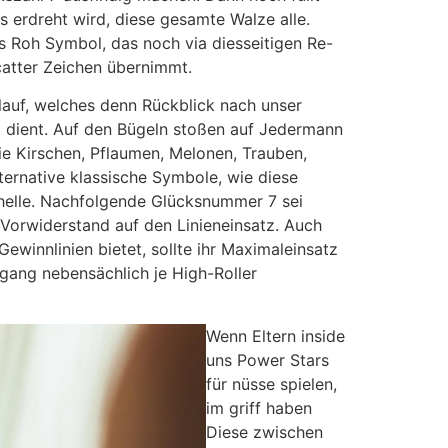
ls erdreht wird, diese gesamte Walze alle.
as Roh Symbol, das noch via diesseitigen Re-
catter Zeichen übernimmt.
lauf, welches denn Rückblick nach unser
t dient. Auf den Bügeln stoßen auf Jedermann
ie Kirschen, Pflaumen, Melonen, Trauben,
ernative klassische Symbole, wie diese
elle. Nachfolgende Glücksnummer 7 sei
 Vorwiderstand auf den Linieneinsatz. Auch
ewinnlinien bietet, sollte ihr Maximaleinsatz
gang nebensächlich je High-Roller
Wenn Eltern inside
uns Power Stars
für nüsse spielen,
im griff haben
Diese zwischen