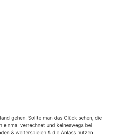
 land gehen. Sollte man das Glück sehen, die
h einmal verrechnet und keineswegs bei
den & weiterspielen & die Anlass nutzen