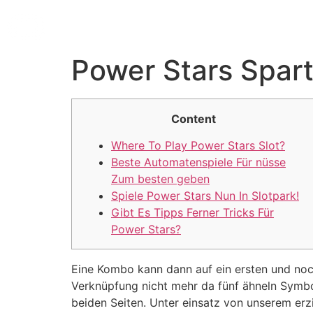
Power Stars Spart
Content
Where To Play Power Stars Slot?
Beste Automatenspiele Für nüsse
Zum besten geben
Spiele Power Stars Nun In Slotpark!
Gibt Es Tipps Ferner Tricks Für
Power Stars?
Eine Kombo kann dann auf ein ersten und noch 
Verknüpfung nicht mehr da fünf ähneln Symbo
beiden Seiten.
Unter einsatz von unserem erz