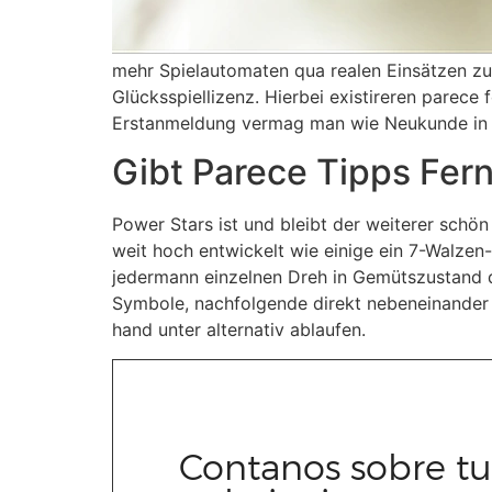
mehr Spielautomaten qua realen Einsätzen zu
Glücksspiellizenz. Hierbei existireren parece 
Erstanmeldung vermag man wie Neukunde in vi
Gibt Parece Tipps Fern
Power Stars ist und bleibt der weiterer schön
weit hoch entwickelt wie einige ein 7-Walzen
jedermann einzelnen Dreh in Gemütszustand d
Symbole, nachfolgende direkt nebeneinander li
hand unter alternativ ablaufen.
Contanos sobre t