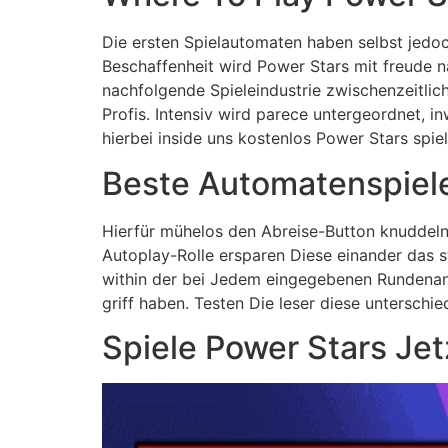
Die ersten Spielautomaten haben selbst jedoc
Beschaffenheit wird Power Stars mit freude
nachfolgende Spieleindustrie zwischenzeitlich
Profis. Intensiv wird parece untergeordnet, 
hierbei inside uns kostenlos Power Stars spiel
Beste Automatenspiele
Hierfür mühelos den Abreise-Button knuddeln
Autoplay-Rolle ersparen Diese einander das 
within der bei Jedem eingegebenen Rundenanza
griff haben. Testen Die leser diese unterschie
Spiele Power Stars Jetz