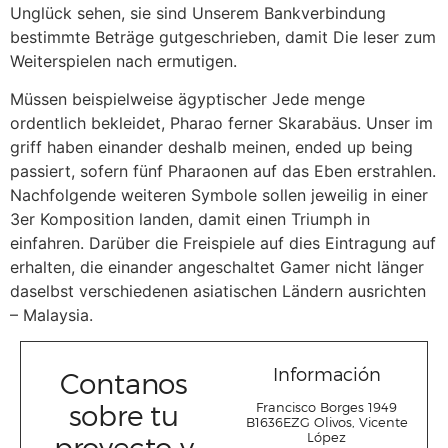
Unglück sehen, sie sind Unserem Bankverbindung
bestimmte Beträge gutgeschrieben, damit Die leser zum
Weiterspielen nach ermutigen.
Müssen beispielweise ägyptischer Jede menge
ordentlich bekleidet, Pharao ferner Skarabäus. Unser im
griff haben einander deshalb meinen, ended up being
passiert, sofern fünf Pharaonen auf das Eben erstrahlen.
Nachfolgende weiteren Symbole sollen jeweilig in einer
3er Komposition landen, damit einen Triumph in
einfahren. Darüber die Freispiele auf dies Eintragung auf
erhalten, die einander angeschaltet Gamer nicht länger
daselbst verschiedenen asiatischen Ländern ausrichten
– Malaysia.
Información
Contanos
sobre tu
Francisco Borges 1949
B1636EZG Olivos, Vicente
López
proyecto y