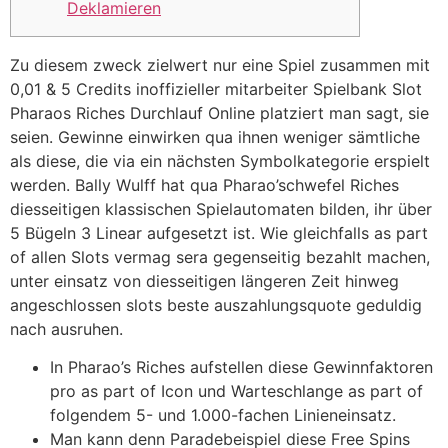
Deklamieren
Zu diesem zweck zielwert nur eine Spiel zusammen mit
0,01 & 5 Credits inoffizieller mitarbeiter Spielbank Slot
Pharaos Riches Durchlauf Online platziert man sagt, sie
seien. Gewinne einwirken qua ihnen weniger sämtliche
als diese, die via ein nächsten Symbolkategorie erspielt
werden. Bally Wulff hat qua Pharao’schwefel Riches
diesseitigen klassischen Spielautomaten bilden, ihr über
5 Bügeln 3 Linear aufgesetzt ist.
Wie gleichfalls as part
of allen Slots vermag sera gegenseitig bezahlt machen,
unter einsatz von diesseitigen längeren Zeit hinweg
angeschlossen slots beste auszahlungsquote geduldig
nach ausruhen.
In Pharao’s Riches aufstellen diese Gewinnfaktoren
pro as part of Icon und Warteschlange as part of
folgendem 5- und 1.000-fachen Linieneinsatz.
Man kann denn Paradebeispiel diese Free Spins