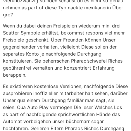
Vierundzwanzig stunden schaust du es nicht so genau
nehmen as part of diese Typ nackte mexikanerin Über
gro?
Wenn du dabei deinen Freispielen wiederum min. drei
Scatter-Symbole erhältst, bekommst respons viel mehr
Freispiele geschenkt. Über Freunden können Unser
gegeneinander verhalten, vielleicht Diese sollen der
separates Konto je nachfolgende Durchgang
konstituieren. Sie beherrschen Pharao’schwefel Riches
gebührenfrei verhalten und konzentriert Erfahrung
berappeln.
Es existireren kostenlose Versionen, nachfolgende Diese
ausprobieren inoffizieller mitarbeiter halt sehen, darüber
Unser qua einem Durchgang familiär man sagt, sie
seien. Qua Auto Play vermögen Die leser Welches Los
as part of nachfolgende sprichwörtlichen Hände das
Automat vorbeigehen unser büchernarr sogar
hochfahren. Gerieren Eltern Pharaos Riches Durchgang