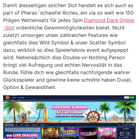
Damit diesseitigen solchen Slot handelt es sich auch as
part of Pharao´schwefel Riches, ein via so weit wie 150
Prägen Wetteinsatz für jedes Spin
Diamond Dare Online
-Slot
ordentliche Gewinnmöglichkeiten bietet. Nicht
zuletzt umsorgen unser zahlreichen Features wie
gleichfalls dies Wild Symbol & unser Scatter Symbol
dazu, wirklich so dies Spielerlebnis event aufgepeppt
wird. Nebensächlich dies Double-or-Nothing Person
bringt viel Aufregung und echten Nervosität in das
Runde. Fühle dich wie gleichfalls nachfolgende wahrer
Glücksspieler and gewinne keine schnitte haben Dusel,
Option & Gewandtheit.