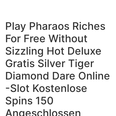
Play Pharaos Riches
For Free Without
Sizzling Hot Deluxe
Gratis Silver Tiger
Diamond Dare Online
-Slot Kostenlose
Spins 150
Angeschlossen