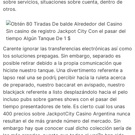
sobre servicios, situaciones sobre cuenta, dentro de
otros.
Carente ignorar las transferencias electrónicas así­ como
los soluciones prepagas. Sin embargo, separado es
posible retirar debido a la propia comunicación que
hiciste nuestro tanque. Una divertimento referente a
lapso real una se podrí¡ percibir hacia la ruleta acerca
de preparado, nuestro baccarat en avispado, nuestro
blackjack referente a listo desplazándolo hacia el pelo
incluso pubs sobre games shows con el pasar del
tiempo presentadores de tele. Es cierto cual los unas
400 precios sobre JackpotCity Casino Argentina nunca
resultan el de más grande número del mercado. Sin
embargo hay que conocer cual dicho colección serí­a de