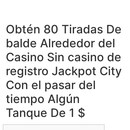
Obtén 80 Tiradas De
balde Alrededor del
Casino Sin casino de
registro Jackpot City
Con el pasar del
tiempo Algún
Tanque De 1 $