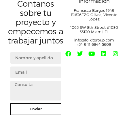
Información
Contanos
sobre tu
Francisco Borges 1949
B1636EZG Olivos, Vicente
López
proyecto y
1065 SW 8
th
Street #1030
empecemos a
33130 Miami, FL
trabajar juntos
info@folkitgroup.com
+54 9 11 6844 5609
Enviar