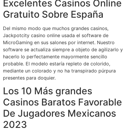
Excelentes Casinos Online
Gratuito Sobre España
Del mismo modo que muchos grandes casinos,
Jackpotcity casino online usada el software de
MicroGaming en sus salones por internet. Nuestro
software se actualiza siempre a objeto de agilizarlo y
hacerlo lo perfectamente mayormente sencillo
probable. El modelo estaría repleto de colorido,
mediante un colorado y no ha transpirado púrpura
presentes para doquier.
Los 10 Más grandes
Casinos Baratos Favorable
De Jugadores Mexicanos
2023