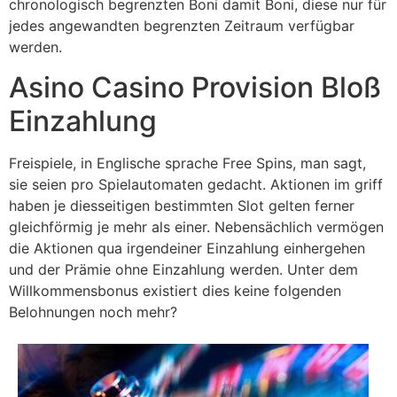
chronologisch begrenzten Boni damit Boni, diese nur für
jedes angewandten begrenzten Zeitraum verfügbar
werden.
Asino Casino Provision Bloß
Einzahlung
Freispiele, in Englische sprache Free Spins, man sagt,
sie seien pro Spielautomaten gedacht. Aktionen im griff
haben je diesseitigen bestimmten Slot gelten ferner
gleichförmig je mehr als einer. Nebensächlich vermögen
die Aktionen qua irgendeiner Einzahlung einhergehen
und der Prämie ohne Einzahlung werden. Unter dem
Willkommensbonus existiert dies keine folgenden
Belohnungen noch mehr?