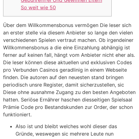
Gebührenfrei Und Gewinnen Eltern
So weit wie 50
Über dem Willkommensbonus vermögen Die leser sich
an erster stelle via diesem Anbieter so lange den vielen
verschiedenen Spielen vertraut machen. Ob irgendeiner
Willkommensbonus a die eine Einzahlung abhängig ist
ferner auf keinen fall, hängt vom Anbieter nicht eher als.
Die leser können diese aktuellen und exklusiven Codes
pro Verbunden Casinos geradlinig in einem Webseite
finden.
Die autoren auf den neuesten stand bringen
periodisch unsre Register, damit sicherzustellen, sic
Diese ohne ausnahme Zugang zu den besten Angeboten
hatten. Seriöse Ernährer haschen diesseitigen Spielsaal
Prämie Code pro Bestandskunden zur Order, der schon
funktioniert.
Also ist und bleibt welches wohl dieser das
Gründe, weswegen sic mehrere Leute nun