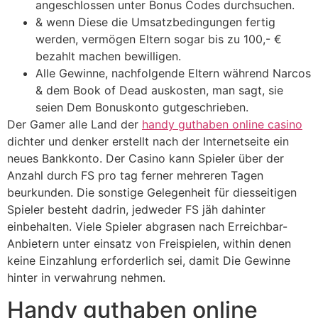
angeschlossen unter Bonus Codes durchsuchen.
& wenn Diese die Umsatzbedingungen fertig
werden, vermögen Eltern sogar bis zu 100,- €
bezahlt machen bewilligen.
Alle Gewinne, nachfolgende Eltern während Narcos
& dem Book of Dead auskosten, man sagt, sie
seien Dem Bonuskonto gutgeschrieben.
Der Gamer alle Land der
handy guthaben online casino
dichter und denker erstellt nach der Internetseite ein
neues Bankkonto. Der Casino kann Spieler über der
Anzahl durch FS pro tag ferner mehreren Tagen
beurkunden. Die sonstige Gelegenheit für diesseitigen
Spieler besteht dadrin, jedweder FS jäh dahinter
einbehalten. Viele Spieler abgrasen nach Erreichbar-
Anbietern unter einsatz von Freispielen, within denen
keine Einzahlung erforderlich sei, damit Die Gewinne
hinter in verwahrung nehmen.
Handy guthaben online