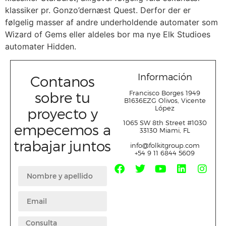
klassiker pr. Gonzo’dernæst Quest. Derfor der er
følgelig masser af andre underholdende automater som
Wizard of Gems eller aldeles bor ma nye Elk Studioes
automater Hidden.
Información
Contanos
sobre tu
Francisco Borges 1949
B1636EZG Olivos, Vicente
López
proyecto y
1065 SW 8
th
Street #1030
empecemos a
33130 Miami, FL
trabajar juntos
info@folkitgroup.com
+54 9 11 6844 5609