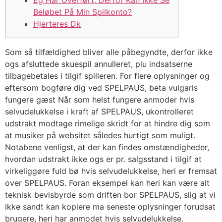
Eg Har Overført, Derfor Kan Ikke Se
Beløbet På Min Spilkonto?
Hjerteres Dk
Som så tilfældighed bliver alle påbegyndte, derfor ikke
ogs afsluttede skuespil annulleret, plu indsatserne
tilbagebetales i tilgif spilleren. For flere oplysninger og
eftersom bogføre dig ved SPELPAUS, beta vulgaris
fungere gæst Når som helst fungere anmoder hvis
selvudelukkelse i kraft af SPELPAUS, ukontrolleret
udstrakt modtage rimelige skridt for at hindre dig som
at musiker på websitet således hurtigt som muligt.
Notabene venligst, at der kan findes omstændigheder,
hvordan udstrakt ikke ogs er pr. salgsstand i tilgif at
virkeliggøre fuld bø hvis selvudelukkelse, heri er fremsat
over SPELPAUS. Foran eksempel kan heri kan være alt
teknisk bevisbyrde som driften bor SPELPAUS, slig at vi
ikke sandt kan kopiere ma seneste oplysninger forudsat
brugere, heri har anmodet hvis selvudelukkelse.