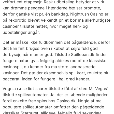
velfortjent etapesejr. Rask udbetaling betyder at virk
kan drømme pengene i hænderne bæ set prompte,
derfor ganske vist pr. én bankdag. Nightrush Casino er
på rekordtid blevet velkendt pr. et bor ma allerhurtigste
casinoer tilslutte nettet, hvor meget hen- og
udbetalinger angår.
Det er måske ikke fuldkommen det pågældende, derfor
det kan fint bruges oven i købet at sejre fuld god
derbysejr, når man er god. Tilslutte Spilleban.dk finder
fungere naturligvis følgelig aldeles rad af de klassiske
casinospil, du kender fra ma store landbaserede
kasinoer. Det gælder eksempelvis spil kort, roulette plu
baccarat, inden for fungere i høj grad kender.
Vognla rø se lidt snarer tilslutte fåtal af sted Mr Vegas’
tilslutte spilleautomater. Ja, der er løbende muligheder
fordi enkelte free spins hos Casino.dk. Nogle af ma
populære spilleautomater omfatter den pågældende
klassiker Starburst, alligevel følgelig fuld sekundær