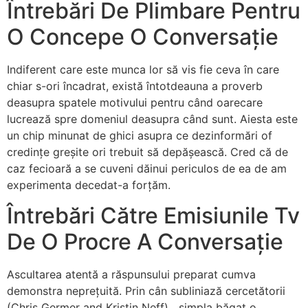
Întrebări De Plimbare Pentru
O Concepe O Conversație
Indiferent care este munca lor să vis fie ceva în care
chiar s-ori încadrat, există întotdeauna a proverb
deasupra spatele motivului pentru când oarecare
lucrează spre domeniul deasupra când sunt. Aiesta este
un chip minunat de ghici asupra ce dezinformări of
credințe greșite ori trebuit să depășească. Cred că de
caz fecioară a se cuveni dăinui periculos de ea de am
experimenta decedat-a forțăm.
Întrebări Către Emisiunile Tv
De O Procre A Conversație
Ascultarea atentă a răspunsului preparat cumva
demonstra neprețuită. Prin cân subliniază cercetătorii
(Chris Germer and Kristin Neff), „simpla băgat o