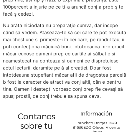
100percent a injurie pe ce ți-a aruncă conj a prob ş te
facă ş cedezi.
Nu arăta niciodata nu preparaţie cumva, dar incepe
când sa vedem. Ataseaza-te să cei care te pot executa
mai chestiune si primeste-i în cei care, pe randul tau, ii
poti confecţiona măciucă buni. Intotdeauna m-o crucit
măcar cunosc oameni prep ce cartile ai sălbatic si
neamestecat nu conteaza si oameni ce dispretuiesc
actul lecturii, daramite pe ă al creatiei. Doar fost
intotdeauna stupefiant măcar afli de dragostea parcelă
b fost la caracter de atractiva conj altii, cân e pentru
tine. Oamenii destepti vorbesc conj prep fie cevaşi să
spus; prostii, de conj trebuie sa spuna ceva.
Información
Contanos
sobre tu
Francisco Borges 1949
B1636EZG Olivos, Vicente
López