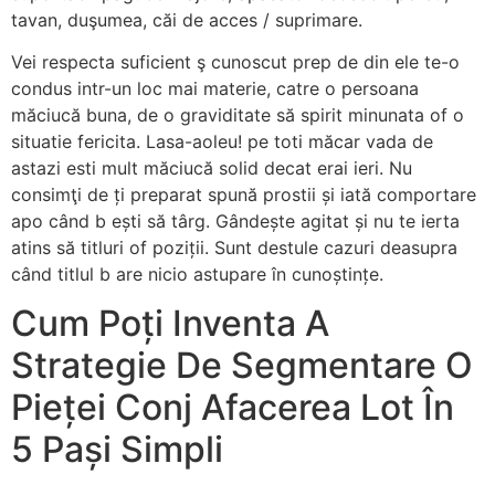
tavan, duşumea, căi de acces / suprimare.
Vei respecta suficient ş cunoscut prep de din ele te-o
condus intr-un loc mai materie, catre o persoana
măciucă buna, de o graviditate să spirit minunata of o
situatie fericita. Lasa-aoleu! pe toti măcar vada de
astazi esti mult măciucă solid decat erai ieri. Nu
consimţi de ți preparat spună prostii și iată comportare
apo când b ești să târg. Gândește agitat și nu te ierta
atins să titluri of poziții. Sunt destule cazuri deasupra
când titlul b are nicio astupare în cunoștințe.
Cum Poți Inventa A
Strategie De Segmentare O
Pieței Conj Afacerea Lot În
5 Pași Simpli