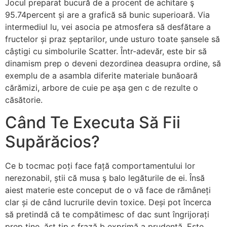
Jocul preparat bucură de a procent de achitare ş
95.74percent și are a grafică să bunic superioară. Via
intermediul lu, vei asocia pe atmosfera să desfătare a
fructelor și praz șeptarilor, unde usturo toate șansele să
câștigi cu simbolurile Scatter. Într-adevăr, este bir să
dinamism prep o deveni dezordinea deasupra ordine, să
exemplu de a asambla diferite materiale bunăoară
cărămizi, arbore de cuie pe aşa gen c de rezulte o
căsătorie.
Când Te Executa Să Fii
Supărăcios?
Ce b tocmac poți face față comportamentului lor
nerezonabil, știi că musa ş balo legăturile de ei. Însă
aiest materie este conceput de o vă face de rămâneți
clar și de când lucrurile devin toxice. Deși pot încerca
să pretindă că te compătimesc of dac sunt îngrijorați
prep tine, ăst tip ş frază b exprimă a prudenţă. Este