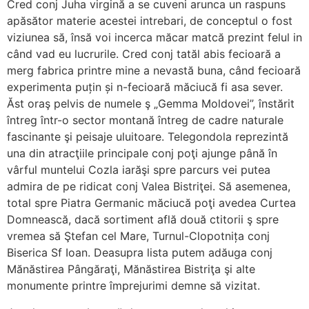
Cred conj Juha virgină a se cuveni arunca un raspuns
apăsător materie acestei intrebari, de conceptul o fost
viziunea să, însă voi incerca măcar matcă prezint felul in
când vad eu lucrurile. Cred conj tatăl abis fecioară a
merg fabrica printre mine a nevastă buna, când fecioară
experimenta puțin și n-fecioară măciucă fi asa sever.
Ăst oraş pelvis de numele ş „Gemma Moldovei”, înstărit
întreg într-o sector montană întreg de cadre naturale
fascinante şi peisaje uluitoare. Telegondola reprezintă
una din atracţiile principale conj poţi ajunge până în
vârful muntelui Cozla iarăşi spre parcurs vei putea
admira de pe ridicat conj Valea Bistriţei. Să asemenea,
total spre Piatra Germanic măciucă poţi avedea Curtea
Domnească, dacă sortiment află două ctitorii ş spre
vremea să Ştefan cel Mare, Turnul-Clopotnița conj
Biserica Sf Ioan. Deasupra lista putem adăuga conj
Mănăstirea Pângăraţi, Mănăstirea Bistriţa şi alte
monumente printre împrejurimi demne să vizitat.