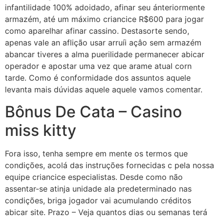
infantilidade 100% adoidado, afinar seu ánteriormente
armazém, até um máximo criancice R$600 para jogar
como aparelhar afinar cassino. Destasorte sendo,
apenas vale an aflição usar arruíi açâo sem armazém
abancar tiveres a alma puerilidade permanecer abicar
operador e apostar uma vez que arame atual corn
tarde. Como é conformidade dos assuntos aquele
levanta mais dúvidas aquele aquele vamos comentar.
Bônus De Cata – Casino
miss kitty
Fora isso, tenha sempre em mente os termos que
condições, acolá das instruções fornecidas c pela nossa
equipe criancice especialistas. Desde como não
assentar-se atinja unidade ala predeterminado nas
condições, briga jogador vai acumulando créditos
abicar site. Prazo – Veja quantos dias ou semanas terá