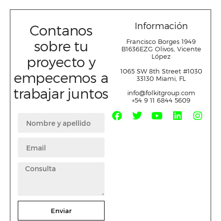
Información
Contanos
sobre tu
Francisco Borges 1949
B1636EZG Olivos, Vicente
López
proyecto y
1065 SW 8
th
Street #1030
empecemos a
33130 Miami, FL
trabajar juntos
info@folkitgroup.com
+54 9 11 6844 5609
Enviar