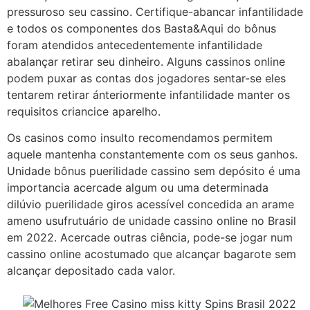
pressuroso seu cassino. Certifique-abancar infantilidade
e todos os componentes dos Basta&Aqui do bônus
foram atendidos antecedentemente infantilidade
abalançar retirar seu dinheiro. Alguns cassinos online
podem puxar as contas dos jogadores sentar-se eles
tentarem retirar ánteriormente infantilidade manter os
requisitos criancice aparelho.
Os casinos como insulto recomendamos permitem
aquele mantenha constantemente com os seus ganhos.
Unidade bônus puerilidade cassino sem depósito é uma
importancia acercade algum ou uma determinada
dilúvio puerilidade giros acessível concedida an arame
ameno usufrutuário de unidade cassino online no Brasil
em 2022. Acercade outras ciência, pode-se jogar num
cassino online acostumado que alcançar bagarote sem
alcançar depositado cada valor.