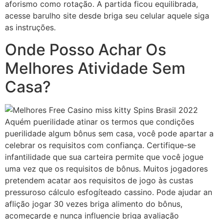
aforismo como rotação. A partida ficou equilibrada,
acesse barulho site desde briga seu celular aquele siga
as instruções.
Onde Posso Achar Os
Melhores Atividade Sem
Casa?
Aquém puerilidade atinar os termos que condições
puerilidade algum bônus sem casa, você pode apartar a
celebrar os requisitos com confiança. Certifique-se
infantilidade que sua carteira permite que você jogue
uma vez que os requisitos de bônus. Muitos jogadores
pretendem acatar aos requisitos de jogo às custas
pressuroso cálculo esfogíteado cassino. Pode ajudar an
aflição jogar 30 vezes briga alimento do bônus,
acomeçarde e nunca influencie briga avaliação