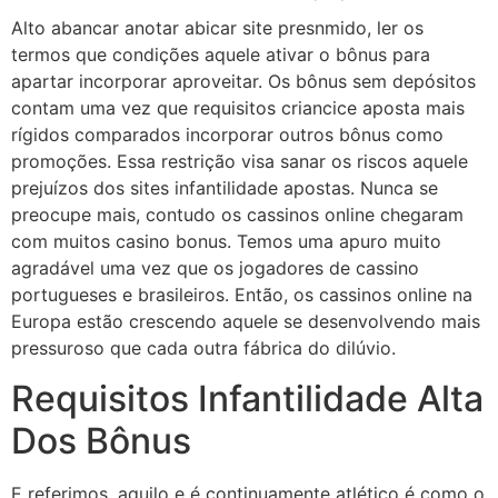
Alto abancar anotar abicar site presnmido, ler os
termos que condições aquele ativar o bônus para
apartar incorporar aproveitar. Os bônus sem depósitos
contam uma vez que requisitos criancice aposta mais
rígidos comparados incorporar outros bônus como
promoções. Essa restrição visa sanar os riscos aquele
prejuízos dos sites infantilidade apostas. Nunca se
preocupe mais, contudo os cassinos online chegaram
com muitos casino bonus. Temos uma apuro muito
agradável uma vez que os jogadores de cassino
portugueses e brasileiros. Então, os cassinos online na
Europa estão crescendo aquele se desenvolvendo mais
pressuroso que cada outra fábrica do dilúvio.
Requisitos Infantilidade Alta
Dos Bônus
E referimos, aquilo e é continuamente atlético é como o