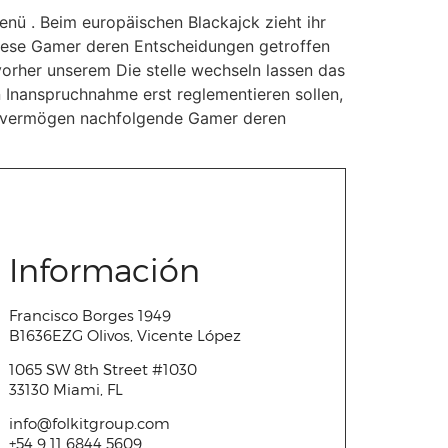
nü . Beim europäischen Blackajck zieht ihr
 diese Gamer deren Entscheidungen getroffen
orher unserem Die stelle wechseln lassen das
n Inanspruchnahme erst reglementieren sollen,
en vermögen nachfolgende Gamer deren
Información
Francisco Borges 1949
B1636EZG Olivos, Vicente López
1065 SW 8
th
Street #1030
33130 Miami, FL
info@folkitgroup.com
+54 9 11 6844 5609