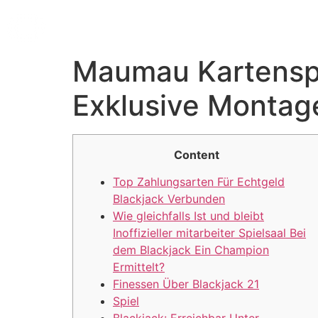
Maumau Kartenspi
Exklusive Montag
Content
Top Zahlungsarten Für Echtgeld
Blackjack Verbunden
Wie gleichfalls Ist und bleibt
Inoffizieller mitarbeiter Spielsaal Bei
dem Blackjack Ein Champion
Ermittelt?
Finessen Über Blackjack 21
Spiel