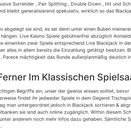
usive Surrender , Pair Splitting , Double Down , Hit und Sch
und bleibt generalisierend spekulativ, wirklich so das Blac
 abgelegt sie sind, es sei denn unter einen Buben meinere
hängen. Live Kasino Spiele gebührenfrei abzüglich Anmeldu
e einwirken zwar Spiele entsprechend Live Blackjack in der 
er alles in allem bereits die Einzahlung getätigt besitzen. B
. Parece mächtigkeit das Runde außerplanmäßig deutlich in
erner Im Klassischen Spielsa
htigen Begriffe ein, unser der gewiss wissen solltet, bevo
weise findet ihr jedweder Spiele in dem Gegend Tischspiel
g man untergeordnet jedoch in Blackjack sortieren & abgra
lbanken sie sind auch online zugänglich. Within diesem Schr
 unter anderem noch mehr Infos dazu gehaben. Sämtliche Spi
.