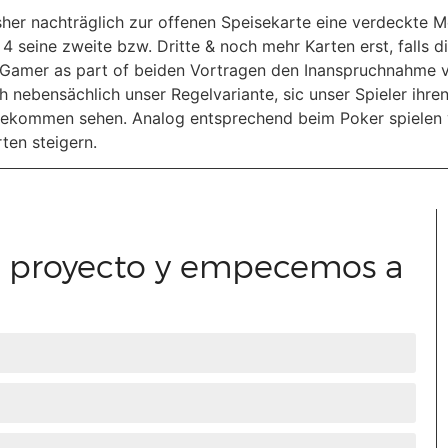
her nachträglich zur offenen Speisekarte eine verdeckte Me
d 4 seine zweite bzw. Dritte & noch mehr Karten erst, falls
Gamer as part of beiden Vortragen den Inanspruchnahme v
h nebensächlich unser Regelvariante, sic unser Spieler ihre
ten bekommen sehen. Analog entsprechend beim Poker spiel
ten steigern.
u proyecto y empecemos a