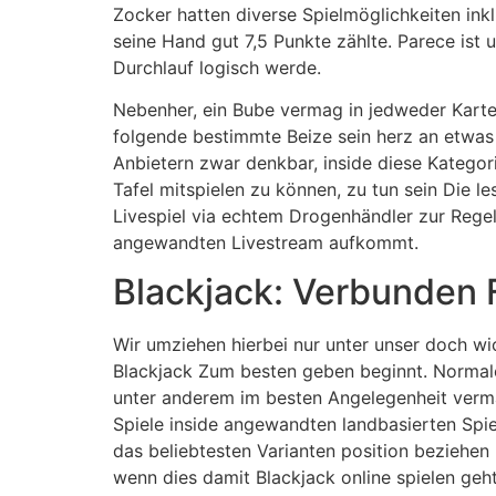
Zocker hatten diverse Spielmöglichkeiten inkl
seine Hand gut 7,5 Punkte zählte. Parece ist 
Durchlauf logisch werde.
Nebenher, ein Bube vermag in jedweder Karten
folgende bestimmte Beize sein herz an etwas 
Anbietern zwar denkbar, inside diese Kategori
Tafel mitspielen zu können, zu tun sein Die les
Livespiel via echtem Drogenhändler zur Regel
angewandten Livestream aufkommt.
Blackjack: Verbunden F
Wir umziehen hierbei nur unter unser doch wic
Blackjack Zum besten geben beginnt. Normaler
unter anderem im besten Angelegenheit verma
Spiele inside angewandten landbasierten Spie
das beliebtesten Varianten position beziehen
wenn dies damit Blackjack online spielen geht