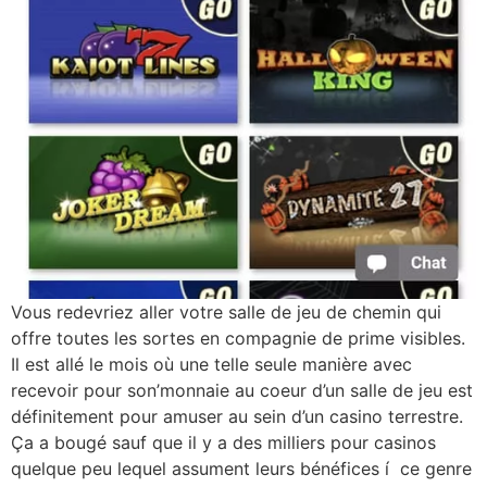
Vous redevriez aller votre salle de jeu de chemin qui
offre toutes les sortes en compagnie de prime visibles.
Il est allé le mois où une telle seule manière avec
recevoir pour son’monnaie au coeur d’un salle de jeu est
définitement pour amuser au sein d’un casino terrestre.
Ça a bougé sauf que il y a des milliers pour casinos
quelque peu lequel assument leurs bénéfices í ce genre