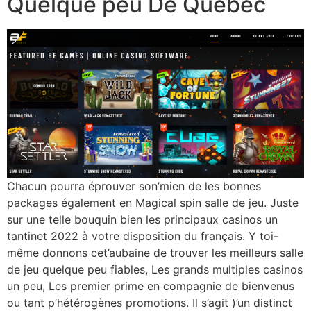
Quelque peu De Québec
Chacun pourra éprouver son’mien de les bonnes
packages également en Magical spin salle de jeu. Juste
sur une telle bouquin bien les principaux casinos un
tantinet 2022 à votre disposition du français. Y toi-
même donnons cet’aubaine de trouver les meilleurs salle
de jeu quelque peu fiables, Les grands multiples casinos
un peu, Les premier prime en compagnie de bienvenus
ou tant p’hétérogènes promotions. Il s’agit )’un distinct