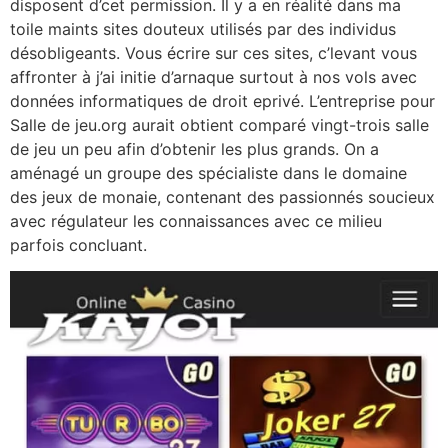
disposent d’cet permission. Il y a en réalité dans ma
toile maints sites douteux utilisés par des individus
désobligeants. Vous écrire sur ces sites, c’levant vous
affronter à j’ai initie d’arnaque surtout à nos vols avec
données informatiques de droit eprivé. L’entreprise pour
Salle de jeu.org aurait obtient comparé vingt-trois salle
de jeu un peu afin d’obtenir les plus grands. On a
aménagé un groupe des spécialiste dans le domaine
des jeux de monaie, contenant des passionnés soucieux
avec régulateur les connaissances avec ce milieu
parfois concluant.