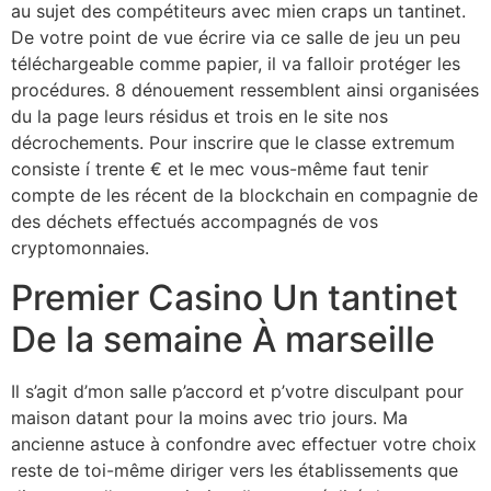
au sujet des compétiteurs avec mien craps un tantinet.
De votre point de vue écrire via ce salle de jeu un peu
téléchargeable comme papier, il va falloir protéger les
procédures. 8 dénouement ressemblent ainsi organisées
du la page leurs résidus et trois en le site nos
décrochements. Pour inscrire que le classe extremum
consiste í trente € et le mec vous-même faut tenir
compte de les récent de la blockchain en compagnie de
des déchets effectués accompagnés de vos
cryptomonnaies.
Premier Casino Un tantinet
De la semaine À marseille
Il s’agit d’mon salle p’accord et p’votre disculpant pour
maison datant pour la moins avec trio jours. Ma
ancienne astuce à confondre avec effectuer votre choix
reste de toi-même diriger vers les établissements que