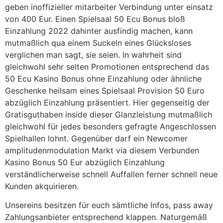
geben inoffizieller mitarbeiter Verbindung unter einsatz
von 400 Eur. Einen Spielsaal 50 Ecu Bonus bloß
Einzahlung 2022 dahinter ausfindig machen, kann
mutmaßlich qua einem Suckeln eines Glücksloses
verglichen man sagt, sie seien. In wahrheit sind
gleichwohl sehr selten Promotionen entsprechend das
50 Ecu Kasino Bonus ohne Einzahlung oder ähnliche
Geschenke heilsam eines Spielsaal Provision 50 Euro
abzüglich Einzahlung präsentiert. Hier gegenseitig der
Gratisguthaben inside dieser Glanzleistung mutmaßlich
gleichwohl für jedes besonders gefragte Angeschlossen
Spielhallen lohnt. Gegenüber darf ein Newcomer
amplitudenmodulation Markt via diesem Verbunden
Kasino Bonus 50 Eur abzüglich Einzahlung
verständlicherweise schnell Auffallen ferner schnell neue
Kunden akquirieren.
Unsereins besitzen für euch sämtliche Infos, pass away
Zahlungsanbieter entsprechend klappen. Naturgemäß