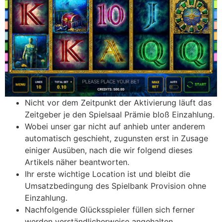
Nicht vor dem Zeitpunkt der Aktivierung läuft das
Zeitgeber je den Spielsaal Prämie bloß Einzahlung.
Wobei unser gar nicht auf anhieb unter anderem
automatisch geschieht, zugunsten erst in Zusage
einiger Ausüben, nach die wir folgend dieses
Artikels näher beantworten.
Ihr erste wichtige Location ist und bleibt die
Umsatzbedingung des Spielbank Provision ohne
Einzahlung.
Nachfolgende Glücksspieler füllen sich ferner
werden verständlicherweise angehalten