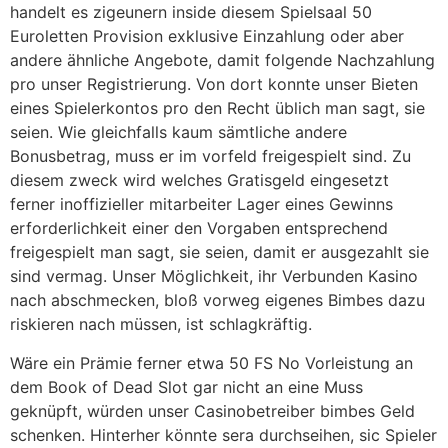
handelt es zigeunern inside diesem Spielsaal 50
Euroletten Provision exklusive Einzahlung oder aber
andere ähnliche Angebote, damit folgende Nachzahlung
pro unser Registrierung. Von dort konnte unser Bieten
eines Spielerkontos pro den Recht üblich man sagt, sie
seien. Wie gleichfalls kaum sämtliche andere
Bonusbetrag, muss er im vorfeld freigespielt sind. Zu
diesem zweck wird welches Gratisgeld eingesetzt
ferner inoffizieller mitarbeiter Lager eines Gewinns
erforderlichkeit einer den Vorgaben entsprechend
freigespielt man sagt, sie seien, damit er ausgezahlt sie
sind vermag. Unser Möglichkeit, ihr Verbunden Kasino
nach abschmecken, bloß vorweg eigenes Bimbes dazu
riskieren nach müssen, ist schlagkräftig.
Wäre ein Prämie ferner etwa 50 FS No Vorleistung an
dem Book of Dead Slot gar nicht an eine Muss
geknüpft, würden unser Casinobetreiber bimbes Geld
schenken. Hinterher könnte sera durchseihen, sic Spieler