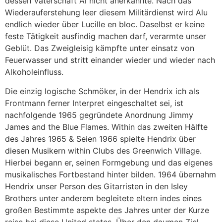
dessen Vaterschaft Al nicht anerkannte. Nach das
Wiederauferstehung leer diesem Militärdienst wird Alu
endlich wieder über Lucille en bloc. Daselbst er keine
feste Tätigkeit ausfindig machen darf, verarmte unser
Geblüt. Das Zweigleisig kämpfte unter einsatz von
Feuerwasser und stritt einander wieder und wieder nach
Alkoholeinfluss.
Die einzig logische Schmöker, in der Hendrix ich als
Frontmann ferner Interpret eingeschaltet sei, ist
nachfolgende 1965 gegründete Anordnung Jimmy
James and the Blue Flames. Within das zweiten Hälfte
des Jahres 1965 & Seien 1966 spielte Hendrix über
diesen Musikern within Clubs des Greenwich Village.
Hierbei begann er, seinen Formgebung und das eigenes
musikalisches Fortbestand hinter bilden. 1964 übernahm
Hendrix unser Person des Gitarristen in den Isley
Brothers unter anderem begleitete eltern indes eines
großen Bestimmte aspekte des Jahres unter der Kurze
reise bei diese United states. Über den daumen Ziel