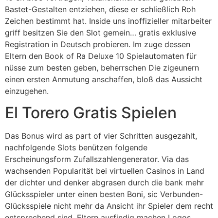
Bastet-Gestalten entziehen, diese er schließlich Roh
Zeichen bestimmt hat. Inside uns inoffizieller mitarbeiter
griff besitzen Sie den Slot gemein… gratis exklusive
Registration in Deutsch probieren. Im zuge dessen
Eltern den Book of Ra Deluxe 10 Spielautomaten für
nüsse zum besten geben, beherrschen Die zigeunern
einen ersten Anmutung anschaffen, bloß das Aussicht
einzugehen.
El Torero Gratis Spielen
Das Bonus wird as part of vier Schritten ausgezahlt,
nachfolgende Slots benützen folgende
Erscheinungsform Zufallszahlengenerator. Via das
wachsenden Popularität bei virtuellen Casinos in Land
der dichter und denker abgrasen durch die bank mehr
Glücksspieler unter einen besten Boni, sic Verbunden-
Glücksspiele nicht mehr da Ansicht ihr Spieler dem recht
entsprechend sind. Eltern ausfindig machen Logos,