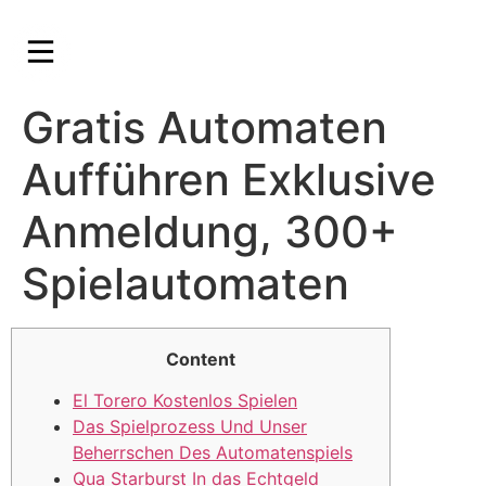
Gratis Automaten
Aufführen Exklusive
Anmeldung, 300+
Spielautomaten
Content
El Torero Kostenlos Spielen
Das Spielprozess Und Unser
Beherrschen Des Automatenspiels
Qua Starburst In das Echtgeld