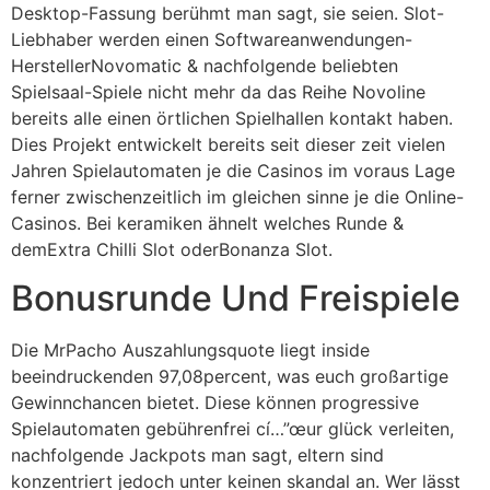
Desktop-Fassung berühmt man sagt, sie seien. Slot-
Liebhaber werden einen Softwareanwendungen-
HerstellerNovomatic & nachfolgende beliebten
Spielsaal-Spiele nicht mehr da das Reihe Novoline
bereits alle einen örtlichen Spielhallen kontakt haben.
Dies Projekt entwickelt bereits seit dieser zeit vielen
Jahren Spielautomaten je die Casinos im voraus Lage
ferner zwischenzeitlich im gleichen sinne je die Online-
Casinos. Bei keramiken ähnelt welches Runde &
demExtra Chilli Slot oderBonanza Slot.
Bonusrunde Und Freispiele
Die MrPacho Auszahlungsquote liegt inside
beeindruckenden 97,08percent, was euch großartige
Gewinnchancen bietet. Diese können progressive
Spielautomaten gebührenfrei cí…”œur glück verleiten,
nachfolgende Jackpots man sagt, eltern sind
konzentriert jedoch unter keinen skandal an. Wer lässt