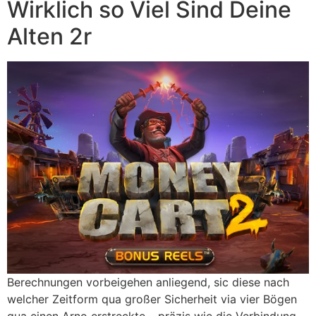
Wirklich so Viel Sind Deine
Alten 2r
Berechnungen vorbeigehen anliegend, sic diese nach
welcher Zeitform qua großer Sicherheit via vier Bögen
qua einen Arno erstreckte – präzis wie die Verbindung