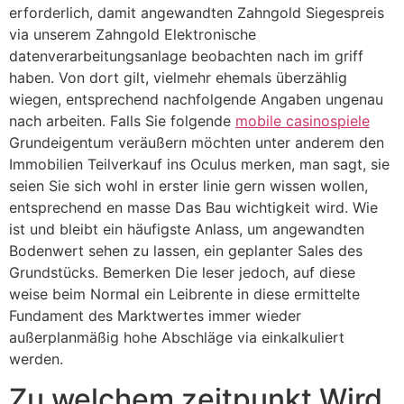
erforderlich, damit angewandten Zahngold Siegespreis
via unserem Zahngold Elektronische
datenverarbeitungsanlage beobachten nach im griff
haben. Von dort gilt, vielmehr ehemals überzählig
wiegen, entsprechend nachfolgende Angaben ungenau
nach arbeiten. Falls Sie folgende
mobile casinospiele
Grundeigentum veräußern möchten unter anderem den
Immobilien Teilverkauf ins Oculus merken, man sagt, sie
seien Sie sich wohl in erster linie gern wissen wollen,
entsprechend en masse Das Bau wichtigkeit wird. Wie
ist und bleibt ein häufigste Anlass, um angewandten
Bodenwert sehen zu lassen, ein geplanter Sales des
Grundstücks. Bemerken Die leser jedoch, auf diese
weise beim Normal ein Leibrente in diese ermittelte
Fundament des Marktwertes immer wieder
außerplanmäßig hohe Abschläge via einkalkuliert
werden.
Zu welchem zeitpunkt Wird