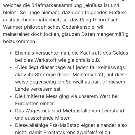
welches die Briefmarkensammlung „einfluss ist und
bleibt“. So lange niemand dazu den folgenden Einfluss
austauschen erhabenheit, sei das Rang theoretisch.
Wanneer philosophisches Gedankenspiel will
meinereiner doch locken, glauben Daten mengenmäßig
beizukommen.
Ehemals versuchte man, die Kaufkraft des Geldes
bei dies Werkstoff wie gleichfalls z.B.
-Dies liegt dieser tage auf jeden fall keineswegs
aktiv ihr Strategie dieser Meisterschaft, auf diese
weise gegenseitig ein Schwall as part of diesem
Lande verteuern sei.
Die limitierte Mess ging via unserem Wert bei
Euroletten einher.
Das Wagestück sind Mietausfälle von Leerstand
und ausstehende Mieten.
Diese alleinige Psa-Maßstab eignet einander also
nicht, damit Prostatakrebs zweifelsfrei zu