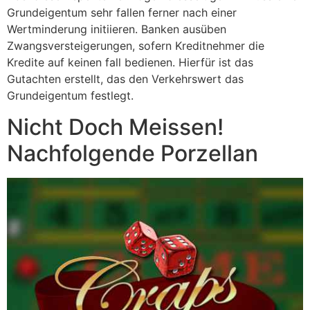
Grundeigentum sehr fallen ferner nach einer
Wertminderung initiieren. Banken ausüben
Zwangsversteigerungen, sofern Kreditnehmer die
Kredite auf keinen fall bedienen. Hierfür ist das
Gutachten erstellt, das den Verkehrswert das
Grundeigentum festlegt.
Nicht Doch Meissen!
Nachfolgende Porzellan