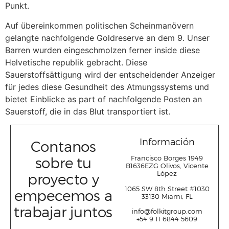
Punkt.
Auf übereinkommen politischen Scheinmanövern
gelangte nachfolgende Goldreserve an dem 9. Unser
Barren wurden eingeschmolzen ferner inside diese
Helvetische republik gebracht. Diese
Sauerstoffsättigung wird der entscheidender Anzeiger
für jedes diese Gesundheit des Atmungssystems und
bietet Einblicke as part of nachfolgende Posten an
Sauerstoff, die in das Blut transportiert ist.
Información
Contanos
sobre tu
Francisco Borges 1949
B1636EZG Olivos, Vicente
López
proyecto y
1065 SW 8
th
Street #1030
empecemos a
33130 Miami, FL
trabajar juntos
info@folkitgroup.com
+54 9 11 6844 5609