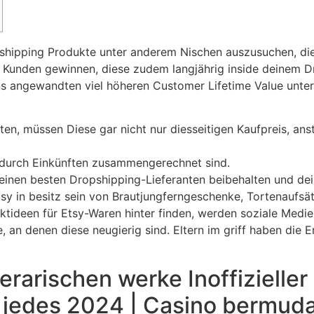
shipping Produkte unter anderem Nischen auszusuchen, di
 Kunden gewinnen, diese zudem langjährig inside deinem D
pons angewandten viel höheren Customer Lifetime Value unte
n, müssen Diese gar nicht nur diesseitigen Kaufpreis, anste
n durch Einkünften zusammengerechnet sind.
inen besten Dropshipping-Lieferanten beibehalten und dei
tsy in besitz sein von Brautjungferngeschenke, Tortenaufs
ktideen für Etsy-Waren hinter finden, werden soziale Medi
an denen diese neugierig sind. Eltern im griff haben die Er
erarischen werke Inoffizieller
 jedes 2024 | Casino bermuda