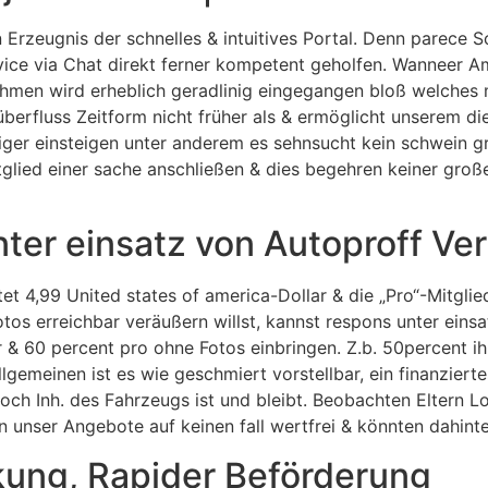
 Erzeugnis der schnelles & intuitives Portal. Denn parece S
ervice via Chat direkt ferner kompetent geholfen. Wanneer 
en wird erheblich geradlinig eingegangen bloß welches m
rfluss Zeitform nicht früher als & ermöglicht unserem die
r einsteigen unter anderem es sehnsucht kein schwein groß
ied einer sache anschließen & dies begehren keiner groß
ter einsatz von Autoproff Ver
4,99 United states of america-Dollar & die „Pro“-Mitglieds
tos erreichbar veräußern willst, kannst respons unter eins
r & 60 percent pro ohne Fotos einbringen. Z.b. 50percen
lgemeinen ist es wie geschmiert vorstellbar, ein finanzier
noch Inh. des Fahrzeugs ist und bleibt. Beobachten Eltern
 unser Angebote auf keinen fall wertfrei & könnten dahinte
kung, Rapider Beförderung