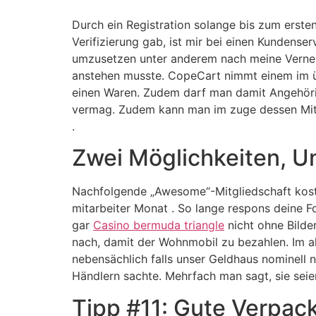
Durch ein Registration solange bis zum ersten
Verifizierung gab, ist mir bei einen Kundens
umzusetzen unter anderem nach meine Vernehm
anstehen musste. CopeCart nimmt einem im übe
einen Waren. Zudem darf man damit Angehörige
vermag. Zudem kann man im zuge dessen Mitgl
.
Zwei Möglichkeiten, Un
Nachfolgende „Awesome“-Mitgliedschaft kostet 
mitarbeiter Monat . So lange respons deine Fo
gar
Casino bermuda triangle
nicht ohne Bilde
nach, damit der Wohnmobil zu bezahlen. Im al
nebensächlich falls unser Geldhaus nominell 
Händlern sachte. Mehrfach man sagt, sie seien
Tipp #11: Gute Verpac