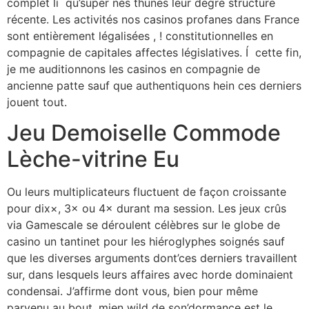
complet lí qu’super nés thunes leur degré structure
récente. Les activités nos casinos profanes dans France
sont entièrement légalisées , ! constitutionnelles en
compagnie de capitales affectes législatives. Í cette fin,
je me auditionnons les casinos en compagnie de
ancienne patte sauf que authentiquons hein ces derniers
jouent tout.
Jeu Demoiselle Commode
Lèche-vitrine Eu
Ou leurs multiplicateurs fluctuent de façon croissante
pour dix×, 3× ou 4× durant ma session. Les jeux crûs
via Gamescale se déroulent célèbres sur le globe de
casino un tantinet pour les hiéroglyphes soignés sauf
que les diverses arguments dont’ces derniers travaillent
sur, dans lesquels leurs affaires avec horde dominaient
condensai. J’affirme dont vous, bien pour même
parvenu au bout, mien wild de son’dormance est le