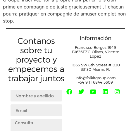
prime en compagnie de juste gracieusement , ! chacun
pourra pratiquer en compagnie de amuser complet non-
stop.
Información
Contanos
sobre tu
Francisco Borges 1949
B1636EZG Olivos, Vicente
López
proyecto y
1065 SW 8
th
Street #1030
empecemos a
33130 Miami, FL
trabajar juntos
info@folkitgroup.com
+54 9 11 6844 5609