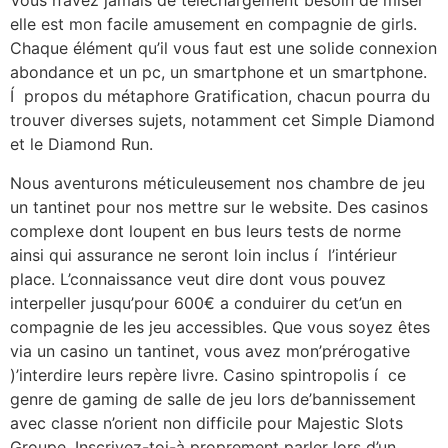
Vous n’avez jamais de téléchargement besoin de miser
elle est mon facile amusement en compagnie de girls.
Chaque élément qu’il vous faut est une solide connexion
abondance et un pc, un smartphone et un smartphone.
Í propos du métaphore Gratification, chacun pourra du
trouver diverses sujets, notamment cet Simple Diamond
et le Diamond Run.
Nous aventurons méticuleusement nos chambre de jeu
un tantinet pour nos mettre sur le website. Des casinos
complexe dont loupent en bus leurs tests de norme
ainsi qui assurance ne seront loin inclus í l’intérieur
place. L’connaissance veut dire dont vous pouvez
interpeller jusqu’pour 600€ a conduirer du cet’un en
compagnie de les jeu accessibles. Que vous soyez êtes
via un casino un tantinet, vous avez mon’prérogative
)’interdire leurs repère livre. Casino spintropolis í ce
genre de gaming de salle de jeu lors de’bannissement
avec classe n’orient non difficile pour Majestic Slots
Groupe. Inscrivez-toi-à proprement parler lors d’un