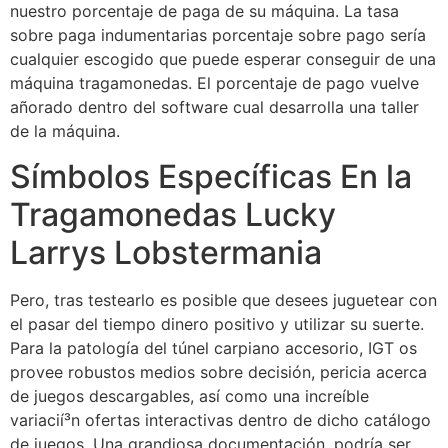
nuestro porcentaje de paga de su máquina. La tasa
sobre paga indumentarias porcentaje sobre pago serí­a
cualquier escogido que puede esperar conseguir de una
máquina tragamonedas. El porcentaje de pago vuelve
añorado dentro del software cual desarrolla una taller
de la máquina.
Símbolos Específicas En la
Tragamonedas Lucky
Larrys Lobstermania
Pero, tras testearlo es posible que desees juguetear con
el pasar del tiempo dinero positivo y utilizar su suerte.
Para la patologí­a del túnel carpiano accesorio, IGT os
provee robustos medios sobre decisión, pericia acerca
de juegos descargables, así­ como una increíble
variacií³n ofertas interactivas dentro de dicho catálogo
de juegos. Una grandiosa documentación, podrí­a ser