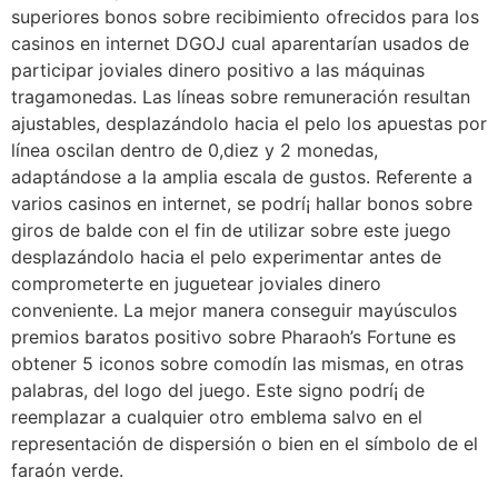
superiores bonos sobre recibimiento ofrecidos para los
casinos en internet DGOJ cual aparentarían usados de
participar joviales dinero positivo a las máquinas
tragamonedas. Las líneas sobre remuneración resultan
ajustables, desplazándolo hacia el pelo los apuestas por
línea oscilan dentro de 0,diez y 2 monedas,
adaptándose a la amplia escala de gustos. Referente a
varios casinos en internet, se podrí¡ hallar bonos sobre
giros de balde con el fin de utilizar sobre este juego
desplazándolo hacia el pelo experimentar antes de
comprometerte en juguetear joviales dinero
conveniente. La mejor manera conseguir mayúsculos
premios baratos positivo sobre Pharaoh’s Fortune es
obtener 5 iconos sobre comodín las mismas, en otras
palabras, del logo del juego. Este signo podrí¡ de
reemplazar a cualquier otro emblema salvo en el
representación de dispersión o bien en el símbolo de el
faraón verde.