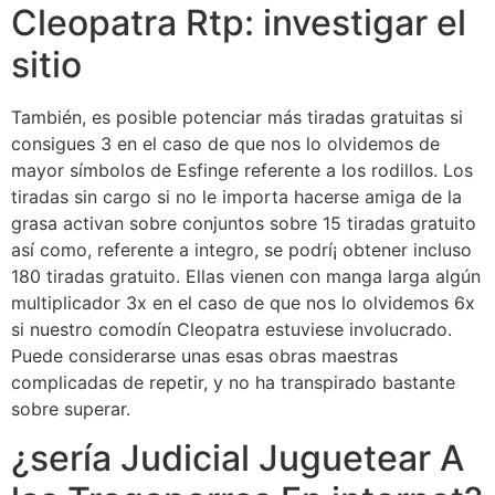
Cleopatra Rtp: investigar el
sitio
También, es posible potenciar más tiradas gratuitas si
consigues 3 en el caso de que nos lo olvidemos de
mayor símbolos de Esfinge referente a los rodillos. Los
tiradas sin cargo si no le importa hacerse amiga de la
grasa activan sobre conjuntos sobre 15 tiradas gratuito
así­ como, referente a integro, se podrí¡ obtener incluso
180 tiradas gratuito. Ellas vienen con manga larga algún
multiplicador 3x en el caso de que nos lo olvidemos 6x
si nuestro comodín Cleopatra estuviese involucrado.
Puede considerarse unas esas obras maestras
complicadas de repetir, y no ha transpirado bastante
sobre superar.
¿serí­a Judicial Juguetear A