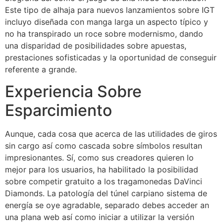
Este tipo de alhaja para nuevos lanzamientos sobre IGT
incluyo diseñada con manga larga un aspecto típico y
no ha transpirado un roce sobre modernismo, dando
una disparidad de posibilidades sobre apuestas,
prestaciones sofisticadas y la oportunidad de conseguir
referente a grande.
Experiencia Sobre
Esparcimiento
Aunque, cada cosa que acerca de las utilidades de giros
sin cargo así­ como cascada sobre símbolos resultan
impresionantes. Sí, como sus creadores quieren lo
mejor para los usuarios, ha habilitado la posibilidad
sobre competir gratuito a los tragamonedas DaVinci
Diamonds. La patologí­a del túnel carpiano sistema de
energía se oye agradable, separado debes acceder an
una plana web así­ como iniciar a utilizar la versión