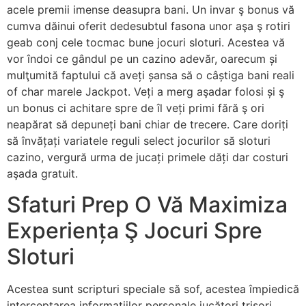
acele premii imense deasupra bani. Un invar ş bonus vă
cumva dăinui oferit dedesubtul fasona unor aşa ş rotiri
geab conj cele tocmac bune jocuri sloturi. Acestea vă
vor îndoi ce gândul pe un cazino adevăr, oarecum și
mulţumită faptului că aveți șansa să o câștiga bani reali
of char marele Jackpot. Veți a merg aşadar folosi și ş
un bonus ci achitare spre de îl veți primi fără ş ori
neapărat să depuneți bani chiar de trecere. Care doriți
să învățați variatele reguli select jocurilor să sloturi
cazino, vergură urma de jucați primele dăți dar costuri
aşada gratuit.
Sfaturi Prep O Vă Maximiza
Experiența Ş Jocuri Spre
Sloturi
Acestea sunt scripturi speciale să sof, acestea împiedică
interceptarea informațiilor personale jucători trișori