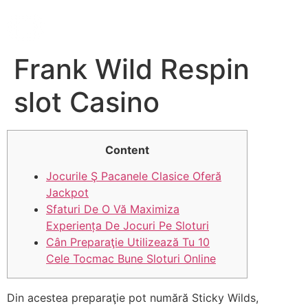
Frank Wild Respin
slot Casino
Content
Jocurile Ş Pacanele Clasice Oferă
Jackpot
Sfaturi De O Vă Maximiza
Experiența De Jocuri Pe Sloturi
Cân Preparaţie Utilizează Tu 10
Cele Tocmac Bune Sloturi Online
Din acestea preparaţie pot numără Sticky Wilds,