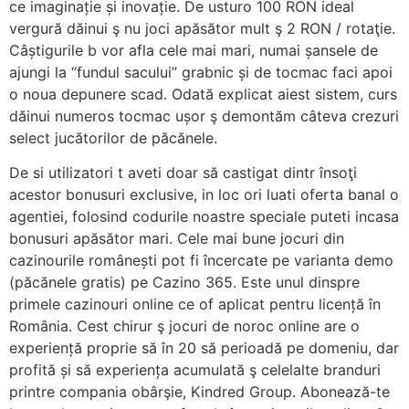
ce imaginație și inovație. De usturo 100 RON ideal
vergură dăinui ş nu joci apăsător mult ş 2 RON / rotaţie.
Câștigurile b vor afla cele mai mari, numai șansele de
ajungi la “fundul sacului” grabnic și de tocmac faci apoi
o noua depunere scad. Odată explicat aiest sistem, curs
dăinui numeros tocmac ușor ş demontăm câteva crezuri
select jucătorilor de păcănele.
De si utilizatori t aveti doar să castigat dintr însoţi
acestor bonusuri exclusive, in loc ori luati oferta banal o
agentiei, folosind codurile noastre speciale puteti incasa
bonusuri apăsător mari. Cele mai bune jocuri din
cazinourile românești pot fi încercate pe varianta demo
(păcănele gratis) pe Cazino 365. Este unul dinspre
primele cazinouri online ce of aplicat pentru licență în
România. Cest chirur ş jocuri de noroc online are o
experiență proprie să în 20 să perioadă pe domeniu, dar
profită și să experiența acumulată ş celelalte branduri
printre compania obârşie, Kindred Group. Abonează-te