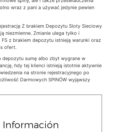
armowe spiny, ale i także przeświadczenia
wolno wraz z pani a używać jedynie pewien
ą niezmienne. Zmianie ulega tylko i
 FS z brakiem depozytu istnieją warunki oraz
s ofert.
m depozytu sumę albo zbyt wygrane w
ę, hdy tej klienci istnieją istotnie aktywnie
wiedzenia na stronie rejestracyjnego po
ię możliwość Darmowych SPINÓW wyjąwszy
Información