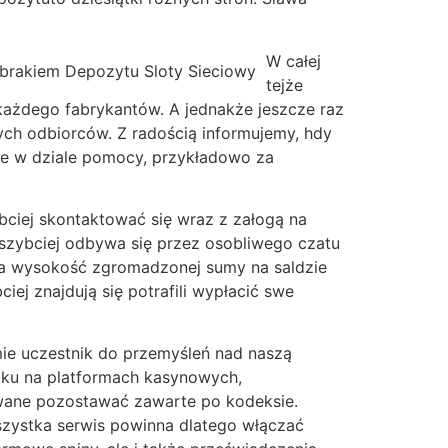
W całej
tejże
każdego fabrykantów. A jednakże jeszcze raz
ch odbiorców. Z radością informujemy, hdy
ne w dziale pomocy, przykładowo za
bciej skontaktować się wraz z załogą na
 szybciej odbywa się przez osobliwego czatu
da wysokość zgromadzonej sumy na saldzie
ej znajdują się potrafili wypłacić swe
rmie uczestnik do przemyśleń nad naszą
iku na platformach kasynowych,
owane pozostawać zawarte po kodeksie.
zystka serwis powinna dlatego włączać