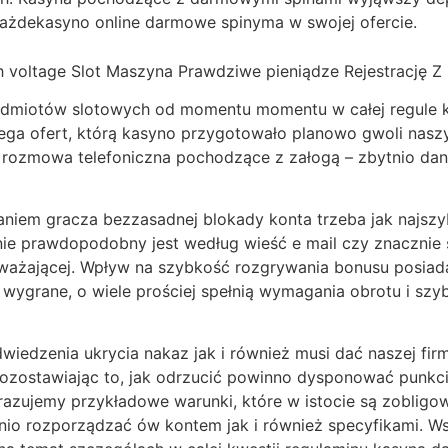
każdekasyno online darmowe spinyma w swojej ofercie.
rzedmiotów slotowych od momentu momentu w całej regule 
ga ofert, którą kasyno przygotowało planowo gwoli naszy
Za rozmowa telefoniczna pochodzące z załogą – zbytnio da
niem gracza bezzasadnej blokady konta trzeba jak najszy
nie prawdopodobny jest według wieść e mail czy znacznie
eważającej. Wpływ na szybkość rozgrywania bonusu posia
grane, o wiele prościej spełnią wymagania obrotu i szybci
dwiedzenia ukrycia nakaz jak i również musi dać naszej fi
ozostawiając to, jak odrzucić powinno dysponować punkc
brazujemy przykładowe warunki, które w istocie są zoblig
 rozporządzać ów kontem jak i również specyfikami. Ws