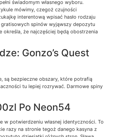
w pełni świadomym własnego wyboru.
tykule mówimy, czegoż czujności
zukajkę interentową wpisać hasło rodzaju
z gratisowych spinów wyjąwszy depozytu
 określa, że najczęściej będą obostrzenia
ądze: Gonzo’s Quest
, są bezpieczne obszary, które potrafią
baczności tu lepiej rozrywać. Darmowe spiny
00zl Po Neon54
że w potwierdzeniu własnej identyczności. To
ie razy na stronie tegoż danego kasyna z
ytuto dziesiątki różnych stron. Sława