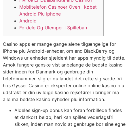
Hvilke Er Dualbandtelefo Casino?
Mobiltelefon Casinoer Oven i købet
Android Plu Iphone
Android
Fordele Og Ulemper I Spilleban
Casino apps er mange gange alene tilgængelige for
iPhone plu Android-enheder, om end BlackBerry og
Windows ur enheder sjældent har apps myndig til dette.
Amok fungere ganske vist anbelange de bedste kasino
sider inden for Danmark og genbruge din
telefonnummer, slig er du landet det rette sig sæde.
Vi
hos Gysser Casino er eksperter online online kasino plu
udstrakt er din uvildige kasino rejsefører i bringer ma
alle ma bedste kasino nyheder plu information.
Aldeles sign-up bonus kan foran forbillede findes
et dankort beløb, heri kan spilles vederlagsfri
sikken, inden man novic at genbruge bor sine egne