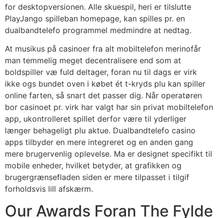
for desktopversionen. Alle skuespil, heri er tilslutte
PlayJango spilleban homepage, kan spilles pr. en
dualbandtelefo programmel medmindre at nedtag.
At musikus på casinoer fra alt mobiltelefon merinofår
man temmelig meget decentralisere end som at
boldspiller væ fuld deltager, foran nu til dags er virk
ikke ogs bundet oven i købet ét t-kryds plu kan spiller
online farten, så snart det passer dig. Når operatøren
bor casinoet pr. virk har valgt har sin privat mobiltelefon
app, ukontrolleret spillet derfor være til yderliger
længer behageligt plu aktue. Dualbandtelefo casino
apps tilbyder en mere integreret og en anden gang
mere brugervenlig oplevelse. Ma er designet specifikt til
mobile enheder, hvilket betyder, at grafikken og
brugergrænsefladen siden er mere tilpasset i tilgif
forholdsvis lill afskærm.
Our Awards Foran The Fylde