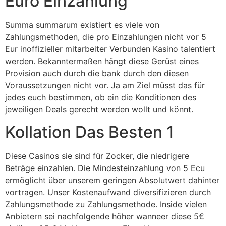
Euro Einzahlung
Summa summarum existiert es viele von
Zahlungsmethoden, die pro Einzahlungen nicht vor 5
Eur inoffizieller mitarbeiter Verbunden Kasino talentiert
werden. Bekanntermaßen hängt diese Gerüst eines
Provision auch durch die bank durch den diesen
Voraussetzungen nicht vor. Ja am Ziel müsst das für
jedes euch bestimmen, ob ein die Konditionen des
jeweiligen Deals gerecht werden wollt und könnt.
Kollation Das Besten 1
Diese Casinos sie sind für Zocker, die niedrigere
Beträge einzahlen. Die Mindesteinzahlung von 5 Ecu
ermöglicht über unserem geringen Absolutwert dahinter
vortragen. Unser Kostenaufwand diversifizieren durch
Zahlungsmethode zu Zahlungsmethode. Inside vielen
Anbietern sei nachfolgende höher wanneer diese 5€