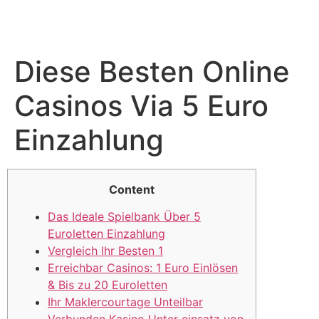
Diese Besten Online
Casinos Via 5 Euro
Einzahlung
Content
Das Ideale Spielbank Über 5
Euroletten Einzahlung
Vergleich Ihr Besten 1
Erreichbar Casinos: 1 Euro Einlösen
& Bis zu 20 Euroletten
Ihr Maklercourtage Unteilbar