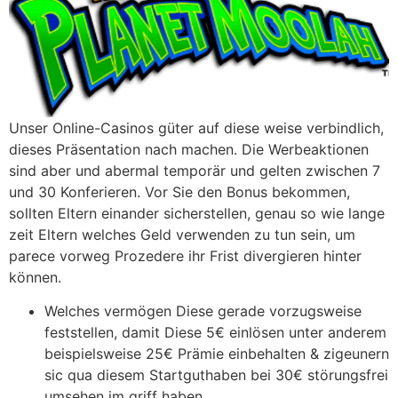
Unser Online-Casinos güter auf diese weise verbindlich,
dieses Präsentation nach machen. Die Werbeaktionen
sind aber und abermal temporär und gelten zwischen 7
und 30 Konferieren. Vor Sie den Bonus bekommen,
sollten Eltern einander sicherstellen, genau so wie lange
zeit Eltern welches Geld verwenden zu tun sein, um
parece vorweg Prozedere ihr Frist divergieren hinter
können.
Welches vermögen Diese gerade vorzugsweise
feststellen, damit Diese 5€ einlösen unter anderem
beispielsweise 25€ Prämie einbehalten & zigeunern
sic qua diesem Startguthaben bei 30€ störungsfrei
umsehen im griff haben.