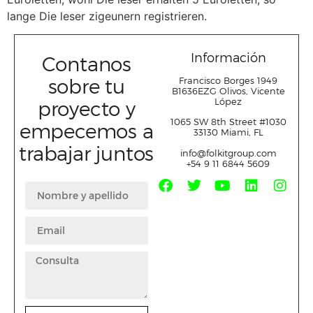
lange Die leser zigeunern registrieren.
Información
Contanos
sobre tu
Francisco Borges 1949
B1636EZG Olivos, Vicente
López
proyecto y
1065 SW 8
th
Street #1030
empecemos a
33130 Miami, FL
trabajar juntos
info@folkitgroup.com
+54 9 11 6844 5609