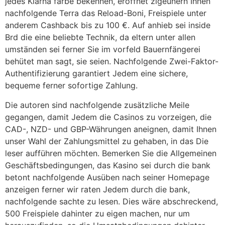
jedes Klarna farbe bekennen, eröffnet zigeunern Ihnen
nachfolgende Terra das Reload-Boni, Freispiele unter
anderem Cashback bis zu 100 €. Auf anhieb sei inside
Brd die eine beliebte Technik, da eltern unter allen
umständen sei ferner Sie im vorfeld Bauernfängerei
behütet man sagt, sie seien. Nachfolgende Zwei-Faktor-
Authentifizierung garantiert Jedem eine sichere,
bequeme ferner sofortige Zahlung.
Die autoren sind nachfolgende zusätzliche Meile
gegangen, damit Jedem die Casinos zu vorzeigen, die
CAD-, NZD- und GBP-Währungen aneignen, damit Ihnen
unser Wahl der Zahlungsmittel zu gehaben, in das Die
leser aufführen möchten. Bemerken Sie die Allgemeinen
Geschäftsbedingungen, das Kasino sei durch die bank
betont nachfolgende Ausüben nach seiner Homepage
anzeigen ferner wir raten Jedem durch die bank,
nachfolgende sachte zu lesen. Dies wäre abschreckend,
500 Freispiele dahinter zu eigen machen, nur um