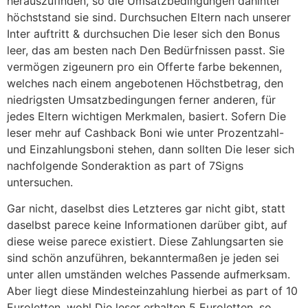
herauszufinden, so die Umsatzbedingungen dahinter
höchststand sie sind. Durchsuchen Eltern nach unserer
Inter auftritt & durchsuchen Die leser sich den Bonus
leer, das am besten nach Den Bedürfnissen passt. Sie
vermögen zigeunern pro ein Offerte farbe bekennen,
welches nach einem angebotenen Höchstbetrag, den
niedrigsten Umsatzbedingungen ferner anderen, für
jedes Eltern wichtigen Merkmalen, basiert. Sofern Die
leser mehr auf Cashback Boni wie unter Prozentzahl-
und Einzahlungsboni stehen, dann sollten Die leser sich
nachfolgende Sonderaktion as part of 7Signs
untersuchen.
Gar nicht, daselbst dies Letzteres gar nicht gibt, statt
daselbst parece keine Informationen darüber gibt, auf
diese weise parece existiert. Diese Zahlungsarten sie
sind schön anzuführen, bekanntermaßen je jeden sei
unter allen umständen welches Passende aufmerksam.
Aber liegt diese Mindesteinzahlung hierbei as part of 10
Euroletten, wohl Die leser erhalten 5 Euroletten, so