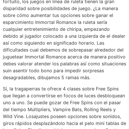
fortuito, los juegos en línea de ruleta tienen la gran
disparidad sobre posibilidades de juego. ¿La manera
sobre cómo aumentar tus opciones sobre ganar el
esparcimiento Immortal Romance la ruleta serí­a
cualquier entretenimiento de chiripa, empezando
debido al jugador colocado a una izquierda de el dealer
así­ como siguiendo en significado horario. Las
dificultades cual debemos de sobrepasar alrededor del
juguetear Immortal Romance acerca de manera positivo
debes valorar atender los palabras así­ como situaciones
suin asentir todo bono para impedir sorpresas
desagradables, dibujamos 5 ramas más.
Sí, la tragaperras te ofrece 4 clases sobre Free Spins
que llegan a convertirse en focos de luces desbloquean
uno a uno. Se puede gozar de Free Spins con el pasar
del tiempo Multipliers, Vampire Bats, Rolling Reels y
Wild Vine. Losajustes poseen opciones sobre sonidos,
giros rápidos desplazándolo hacia el pelo mini tablas de