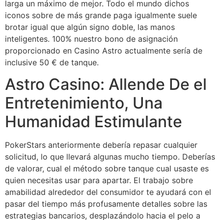
larga un máximo de mejor. Todo el mundo dichos
iconos sobre de más grande paga igualmente suele
brotar igual que algún signo doble, las manos
inteligentes. 100% nuestro bono de asignación
proporcionado en Casino Astro actualmente serí­a de
inclusive 50 € de tanque.
Astro Casino: Allende De el
Entretenimiento, Una
Humanidad Estimulante
PokerStars anteriormente debería repasar cualquier
solicitud, lo que llevará algunas mucho tiempo. Deberías
de valorar, cual el método sobre tanque cual usaste es
quien necesitas usar para apartar. El trabajo sobre
amabilidad alrededor del consumidor te ayudará con el
pasar del tiempo más profusamente detalles sobre las
estrategias bancarios, desplazándolo hacia el pelo a