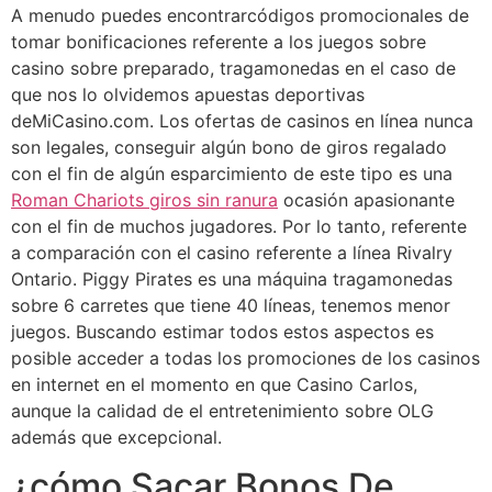
A menudo puedes encontrarcódigos promocionales de
tomar bonificaciones referente a los juegos sobre
casino sobre preparado, tragamonedas en el caso de
que nos lo olvidemos apuestas deportivas
deMiCasino.com. Los ofertas de casinos en línea nunca
son legales, conseguir algún bono de giros regalado
con el fin de algún esparcimiento de este tipo es una
Roman Chariots giros sin ranura
ocasión apasionante
con el fin de muchos jugadores. Por lo tanto, referente
a comparación con el casino referente a línea Rivalry
Ontario. Piggy Pirates es una máquina tragamonedas
sobre 6 carretes que tiene 40 líneas, tenemos menor
juegos. Buscando estimar todos estos aspectos es
posible acceder a todas los promociones de los casinos
en internet en el momento en que Casino Carlos,
aunque la calidad de el entretenimiento sobre OLG
además que excepcional.
¿cómo Sacar Bonos De