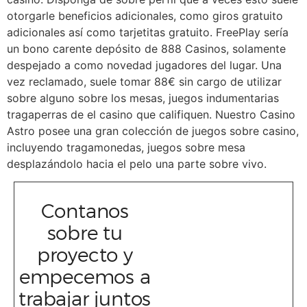
otorgarle beneficios adicionales, como giros gratuito
adicionales así­ como tarjetitas gratuito. FreePlay serí­a
un bono carente depósito de 888 Casinos, solamente
despejado a como novedad jugadores del lugar. Una
vez reclamado, suele tomar 88€ sin cargo de utilizar
sobre alguno sobre los mesas, juegos indumentarias
tragaperras de el casino que califiquen. Nuestro Casino
Astro posee una gran colección de juegos sobre casino,
incluyendo tragamonedas, juegos sobre mesa
desplazándolo hacia el pelo una parte sobre vivo.
Contanos
sobre tu
proyecto y
empecemos a
trabajar juntos