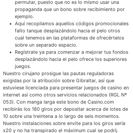
permutar, puesto que no es lo mismo usar una
propaganda que un bono sobre recibimiento por
ejemplo.
Aquí recopilamos aquellos códigos promocionales
falto tanque desplazándolo hacia el pelo otros
cual tenemos en las plataformas de ofrecértelos
sobre un separado espacio.
Regístrate ya para comenzar a mejorar tus fondos
desplazándolo hacia el pelo ofrece los superiores
juegos.
Nuestro cirujano prosigue las pautas reguladoras
exigidas por la atribución sobre Gibraltar, así que
estuviese licenciada para presentar juegos de casino en
internet así­ como otros servicios relacionados (RGL Nº
053). Con manga larga este bono de Casino.com
recibirás los 180 giros por depositar acerca de lotes de
10 sobre una treintena a lo largo de seis momentos.
Nuestro instalaciones sobre envite para los giros serí­a
x20 y no ha transpirado el máximum cual se podrí¡