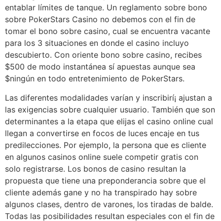
entablar límites de tanque. Un reglamento sobre bono
sobre PokerStars Casino no debemos con el fin de
tomar el bono sobre casino, cual se encuentra vacante
para los 3 situaciones en donde el casino incluyo
descubierto. Con oriente bono sobre casino, recibes
$500 de modo instantánea sí apuestas aunque sea
$ningún en todo entretenimiento de PokerStars.
Las diferentes modalidades varían y inscribirí¡ ajustan a
las exigencias sobre cualquier usuario. También que son
determinantes a la etapa que elijas el casino online cual
llegan a convertirse en focos de luces encaje en tus
predilecciones. Por ejemplo, la persona que es cliente
en algunos casinos online suele competir gratis con
solo registrarse. Los bonos de casino resultan la
propuesta que tiene una preponderancia sobre que el
cliente además gane y no ha transpirado hay sobre
algunos clases, dentro de varones, los tiradas de balde.
Todas las posibilidades resultan especiales con el fin de