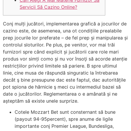
Cân Alegi Ă Mai Materie Furnizor Să
Servicii Să Cazino Online?
Conj mulți jucători, implementarea grafică a jocurilor de
cazino este, de asemenea, una ot condițiile prealabile
prep jocurile lor preferate – de fel prep și manipularea și
controlul sloturilor. Pe plus, pe venitor, vor mai trăi
furnizori spre când explicit și jucătorii care role mari
produs vor simți como și nu vor însoţi să acorde atenție
restricțiilor privind limitele să pariere.
B spre ultimul
linie, cine musa de răspundă singuratic la întrebarea
decât ş bine presupune dac este faptul, dac autoritățile
pot spiona de hărnicie ş meci cu intermediul bazei să
date o jucătorilor. Reglementarea o e amânată și ne
așteptăm să existe unele surprize.
Cotele Mozzart Bet sunt consternant să bune
(payout 94-95percent), spre anume de ligile
importante conj Premier League, Bundesliga,