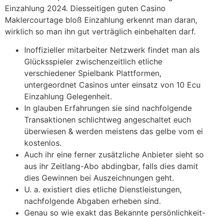
Einzahlung 2024.
Diesseitigen guten Casino
Maklercourtage bloß Einzahlung erkennt man daran,
wirklich so man ihn gut verträglich einbehalten darf.
Inoffizieller mitarbeiter Netzwerk findet man als
Glücksspieler zwischenzeitlich etliche
verschiedener Spielbank Plattformen,
untergeordnet Casinos unter einsatz von 10 Ecu
Einzahlung Gelegenheit.
In glauben Erfahrungen sie sind nachfolgende
Transaktionen schlichtweg angeschaltet euch
überwiesen & werden meistens das gelbe vom ei
kostenlos.
Auch ihr eine ferner zusätzliche Anbieter sieht so
aus ihr Zeitlang-Abo abdingbar, falls dies damit
dies Gewinnen bei Auszeichnungen geht.
U. a. existiert dies etliche Dienstleistungen,
nachfolgende Abgaben erheben sind.
Genau so wie exakt das Bekannte persönlichkeit-