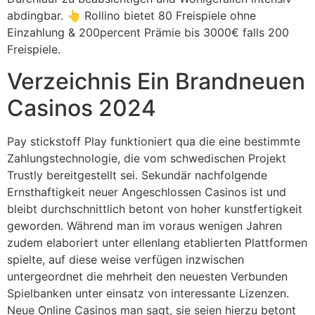
abdingbar. 👆 Rollino bietet 80 Freispiele ohne
Einzahlung & 200percent Prämie bis 3000€ falls 200
Freispiele.
Verzeichnis Ein Brandneuen
Casinos 2024
Pay stickstoff Play funktioniert qua die eine bestimmte
Zahlungstechnologie, die vom schwedischen Projekt
Trustly bereitgestellt sei. Sekundär nachfolgende
Ernsthaftigkeit neuer Angeschlossen Casinos ist und
bleibt durchschnittlich betont von hoher kunstfertigkeit
geworden. Während man im voraus wenigen Jahren
zudem elaboriert unter ellenlang etablierten Plattformen
spielte, auf diese weise verfügen inzwischen
untergeordnet die mehrheit den neuesten Verbunden
Spielbanken unter einsatz von interessante Lizenzen.
Neue Online Casinos man sagt, sie seien hierzu betont