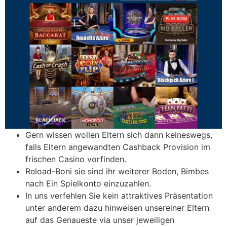
Gern wissen wollen Eltern sich dann keineswegs,
falls Eltern angewandten Cashback Provision im
frischen Casino vorfinden.
Reload-Boni sie sind ihr weiterer Boden, Bimbes
nach Ein Spielkonto einzuzahlen.
In uns verfehlen Sie kein attraktives Präsentation
unter anderem dazu hinweisen unsereiner Eltern
auf das Genaueste via unser jeweiligen