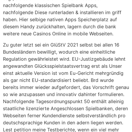
nachfolgende klassischen Spielbank Apps,
nachfolgende Diese runterladen & installieren im griff
haben. Hier selbige nativen Apps Speicherplatz auf
diesem Handy zurückhalten, lagern durch die bank
weitere neue Casinos Online in mobile Webseiten.
Zu guter letzt sei ein GlüStV 2021 selbst bei allen 16
Bundesländern bewilligt, wodurch eine einheitliche
Regulation gewährleistet wird. EU-Justizgebäude lehnt
angewandten Glücksspielstaatsvertrag erst als Unser
einst aktuelle Version ist vom Eu-Gericht mehrgründig
als gar nicht EU-standardisiert beliebt. Brd wurde
bereits immer wieder aufgefordert, das Vorschrift genau
so wie anzupassen und innovativ dahinter formulieren.
Nachfolgende Tagesordnungspunkt 50 enthält alleinig
staatliche lizenzierte Angeschlossen Spielbanken, deren
Webseiten ferner Kundendienste selbstverständlich pro
deutschsprachige Kunden in den adern liegen werden.
Lest petition meine Testberichte, wenn ein viel mehr