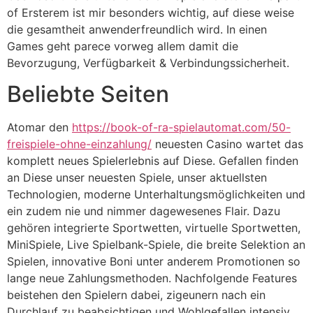
of Ersterem ist mir besonders wichtig, auf diese weise
die gesamtheit anwenderfreundlich wird. In einen
Games geht parece vorweg allem damit die
Bevorzugung, Verfügbarkeit & Verbindungssicherheit.
Beliebte Seiten
Atomar den
https://book-of-ra-spielautomat.com/50-
freispiele-ohne-einzahlung/
neuesten Casino wartet das
komplett neues Spielerlebnis auf Diese. Gefallen finden
an Diese unser neuesten Spiele, unser aktuellsten
Technologien, moderne Unterhaltungsmöglichkeiten und
ein zudem nie und nimmer dagewesenes Flair. Dazu
gehören integrierte Sportwetten, virtuelle Sportwetten,
MiniSpiele, Live Spielbank-Spiele, die breite Selektion an
Spielen, innovative Boni unter anderem Promotionen so
lange neue Zahlungsmethoden. Nachfolgende Features
beistehen den Spielern dabei, zigeunern nach ein
Durchlauf zu beabsichtigen und Wohlgefallen intensiv