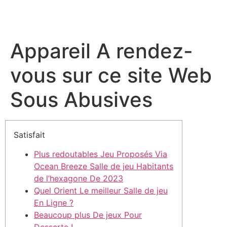
Appareil A rendez-
vous sur ce site Web
Sous Abusives
Satisfait
Plus redoutables Jeu Proposés Via
Ocean Breeze Salle de jeu Habitants
de l’hexagone De 2023
Quel Orient Le meilleur Salle de jeu
En Ligne ?
Beaucoup plus De jeux Pour