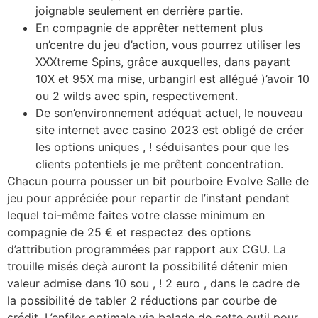
joignable seulement en derrière partie.
En compagnie de apprêter nettement plus
un’centre du jeu d’action, vous pourrez utiliser les
XXXtreme Spins, grâce auxquelles, dans payant
10X et 95X ma mise, urbangirl est allégué )’avoir 10
ou 2 wilds avec spin, respectivement.
De son’environnement adéquat actuel, le nouveau
site internet avec casino 2023 est obligé de créer
les options uniques , ! séduisantes pour que les
clients potentiels je me prêtent concentration.
Chacun pourra pousser un bit pourboire Evolve Salle de
jeu pour appréciée pour repartir de l’instant pendant
lequel toi-même faites votre classe minimum en
compagnie de 25 € et respectez des options
d’attribution programmées par rapport aux CGU. La
trouille misés deçà auront la possibilité détenir mien
valeur admise dans 10 sou , ! 2 euro , dans le cadre de
la possibilité de tabler 2 réductions par courbe de
crédit. L’enfiler optimale via balade de cette outil pour