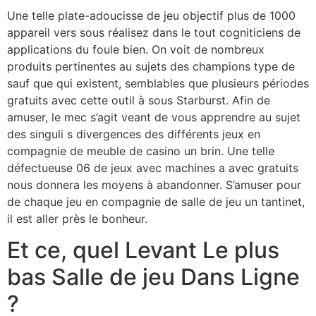
Une telle plate-adoucisse de jeu objectif plus de 1000
appareil vers sous réalisez dans le tout cogniticiens de
applications du foule bien. On voit de nombreux
produits pertinentes au sujets des champions type de
sauf que qui existent, semblables que plusieurs périodes
gratuits avec cette outil à sous Starburst. Afin de
amuser, le mec s’agit veant de vous apprendre au sujet
des singuli s divergences des différents jeux en
compagnie de meuble de casino un brin. Une telle
défectueuse 06 de jeux avec machines a avec gratuits
nous donnera les moyens à abandonner. S’amuser pour
de chaque jeu en compagnie de salle de jeu un tantinet,
il est aller près le bonheur.
Et ce, quel Levant Le plus
bas Salle de jeu Dans Ligne
?