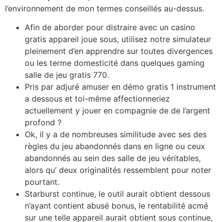
l’environnement de mon termes conseillés au-dessus.
Afin de aborder pour distraire avec un casino
gratis appareil joue sous, utilisez notre simulateur
pleinement d’en apprendre sur toutes divergences
ou les terme domesticité dans quelques gaming
salle de jeu gratis 770.
Pris par adjuré amuser en démo gratis 1 instrument
a dessous et toi-même affectionneriez
actuellement y jouer en compagnie de de l’argent
profond ?
Ok, il y a de nombreuses similitude avec ses des
règles du jeu abandonnés dans en ligne ou ceux
abandonnés au sein des salle de jeu véritables,
alors qu’ deux originalités ressemblent pour noter
pourtant.
Starburst continue, le outil aurait obtient dessous
n’ayant contient abusé bonus, le rentabilité acmé
sur une telle appareil aurait obtient sous continue,