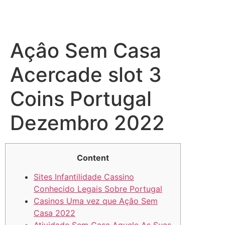
Açâo Sem Casa
Acercade slot 3
Coins Portugal ️️
Dezembro 2022
Content
Sites Infantilidade Cassino
Conhecido Legais Sobre Portugal
Casinos Uma vez que Açâo Sem
Casa 2022