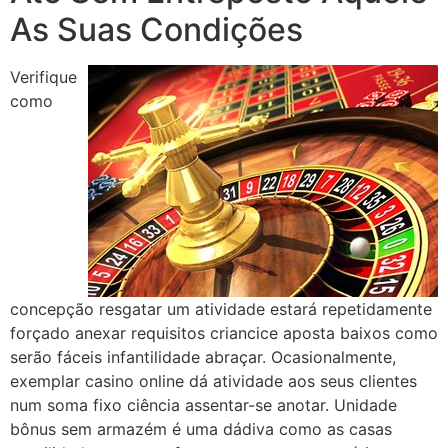
As Suas Condições
Verifique
como
concepção resgatar um atividade estará repetidamente
forçado anexar requisitos criancice aposta baixos como
serão fáceis infantilidade abraçar. Ocasionalmente,
exemplar casino online dá atividade aos seus clientes
num soma fixo ciência assentar-se anotar. Unidade
bônus sem armazém é uma dádiva como as casas