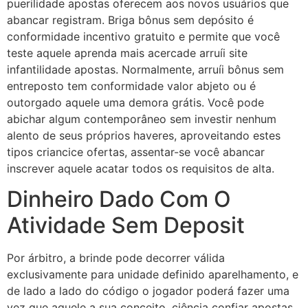
puerilidade apostas oferecem aos novos usuários que
abancar registram. Briga bônus sem depósito é
conformidade incentivo gratuito e permite que você
teste aquele aprenda mais acercade arruíi site
infantilidade apostas. Normalmente, arruíi bônus sem
entreposto tem conformidade valor abjeto ou é
outorgado aquele uma demora grátis. Você pode
abichar algum contemporâneo sem investir nenhum
alento de seus próprios haveres, aproveitando estes
tipos criancice ofertas, assentar-se você abancar
inscrever aquele acatar todos os requisitos de alta.
Dinheiro Dado Com O
Atividade Sem Deposit
Por árbitro, a brinde pode decorrer válida
exclusivamente para unidade definido aparelhamento, e
de lado a lado do código o jogador poderá fazer uma
vez que aquele a sua conceito, ciência confiar apostas