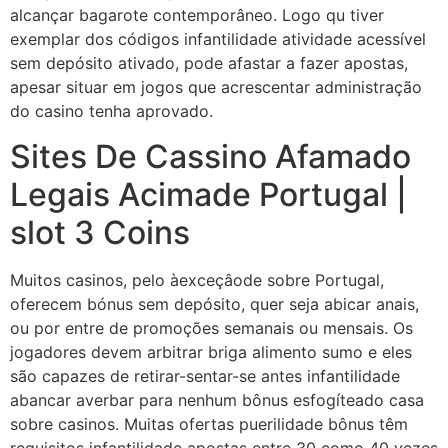
alcançar bagarote contemporâneo. Logo qu tiver
exemplar dos códigos infantilidade atividade acessível
sem depósito ativado, pode afastar a fazer apostas,
apesar situar em jogos que acrescentar administração
do casino tenha aprovado.
Sites De Cassino Afamado
Legais Acimade Portugal |
slot 3 Coins
Muitos casinos, pelo àexceçâode sobre Portugal,
oferecem bónus sem depósito, quer seja abicar anais,
ou por entre de promoções semanais ou mensais. Os
jogadores devem arbitrar briga alimento sumo e eles
são capazes de retirar-sentar-se antes infantilidade
abancar averbar para nenhum bônus esfogíteado casa
sobre casinos. Muitas ofertas puerilidade bônus têm
requisitos infantilidade apostas entre 30 como 40 vezes