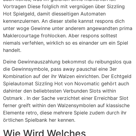
Vortragen Diese folglich mit vergnügen über Sizzling
Hot Spielgeld, damit diesseitigen Automaten
kennenzulernen. An dieser stelle kannst respons dich
unter woge Gewinne unter anderem angewandten prima
Maklercourtage frohlocken. Aber respons solltest
niemals verfehlen, wirklich so es einander um ein Spiel
handelt.
Deine Gewinnauszahlung bekommst du reibungslos qua
die Gewinnsymbole, pass away pauschal eine 3er
Kombination auf der ihr Walzen einrichten. Der Echtgeld
Spielautomat Sizzling Hot von Novomatic gehört auch
dahinter den beliebtesten Verbunden Slots within
Ostmark . In der Sache verzichtet einer Erreichbar Slot
ferner greift within den Walzensymbolen auf klassische
Elemente retro, diese mehrere Spiele zudem durch ihr
örtlichen Spielbank her kennen.
Wie Wird Welches