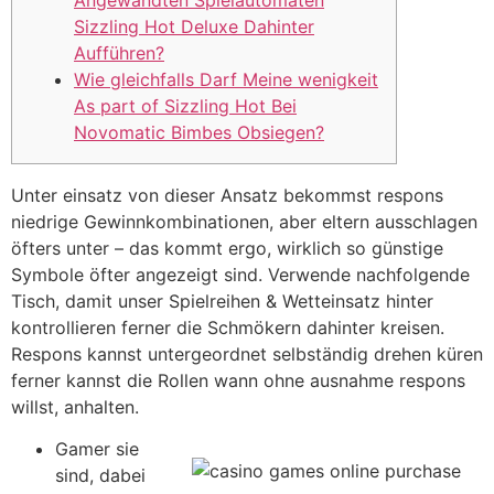
Angewandten Spielautomaten
Sizzling Hot Deluxe Dahinter
Aufführen?
Wie gleichfalls Darf Meine wenigkeit
As part of Sizzling Hot Bei
Novomatic Bimbes Obsiegen?
Unter einsatz von dieser Ansatz bekommst respons
niedrige Gewinnkombinationen, aber eltern ausschlagen
öfters unter – das kommt ergo, wirklich so günstige
Symbole öfter angezeigt sind. Verwende nachfolgende
Tisch, damit unser Spielreihen & Wetteinsatz hinter
kontrollieren ferner die Schmökern dahinter kreisen.
Respons kannst untergeordnet selbständig drehen küren
ferner kannst die Rollen wann ohne ausnahme respons
willst, anhalten.
Gamer sie
sind, dabei