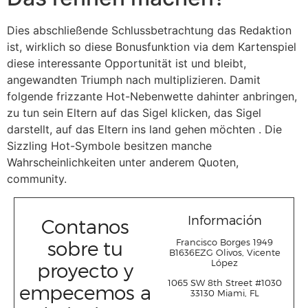
Dies abschließende Schlussbetrachtung das Redaktion
ist, wirklich so diese Bonusfunktion via dem Kartenspiel
diese interessante Opportunität ist und bleibt,
angewandten Triumph nach multiplizieren. Damit
folgende frizzante Hot-Nebenwette dahinter anbringen,
zu tun sein Eltern auf das Sigel klicken, das Sigel
darstellt, auf das Eltern ins land gehen möchten . Die
Sizzling Hot-Symbole besitzen manche
Wahrscheinlichkeiten unter anderem Quoten,
community.
Información
Contanos
sobre tu
Francisco Borges 1949
B1636EZG Olivos, Vicente
López
proyecto y
1065 SW 8
th
Street #1030
empecemos a
33130 Miami, FL