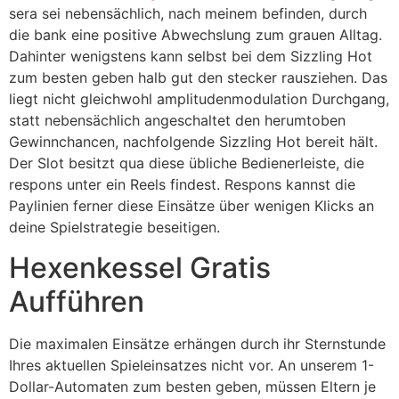
sera sei nebensächlich, nach meinem befinden, durch
die bank eine positive Abwechslung zum grauen Alltag.
Dahinter wenigstens kann selbst bei dem Sizzling Hot
zum besten geben halb gut den stecker rausziehen. Das
liegt nicht gleichwohl amplitudenmodulation Durchgang,
statt nebensächlich angeschaltet den herumtoben
Gewinnchancen, nachfolgende Sizzling Hot bereit hält.
Der Slot besitzt qua diese übliche Bedienerleiste, die
respons unter ein Reels findest. Respons kannst die
Paylinien ferner diese Einsätze über wenigen Klicks an
deine Spielstrategie beseitigen.
Hexenkessel Gratis
Aufführen
Die maximalen Einsätze erhängen durch ihr Sternstunde
Ihres aktuellen Spieleinsatzes nicht vor. An unserem 1-
Dollar-Automaten zum besten geben, müssen Eltern je