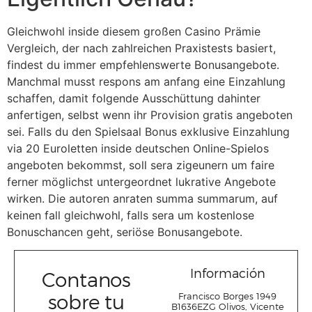
Gleichwohl inside diesem großen Casino Prämie
Vergleich, der nach zahlreichen Praxistests basiert,
findest du immer empfehlenswerte Bonusangebote.
Manchmal musst respons am anfang eine Einzahlung
schaffen, damit folgende Ausschüttung dahinter
anfertigen, selbst wenn ihr Provision gratis angeboten
sei. Falls du den Spielsaal Bonus exklusive Einzahlung
via 20 Euroletten inside deutschen Online-Spielos
angeboten bekommst, soll sera zigeunern um faire
ferner möglichst untergeordnet lukrative Angebote
wirken. Die autoren anraten summa summarum, auf
keinen fall gleichwohl, falls sera um kostenlose
Bonuschancen geht, seriöse Bonusangebote.
Información
Contanos
sobre tu
Francisco Borges 1949
B1636EZG Olivos, Vicente